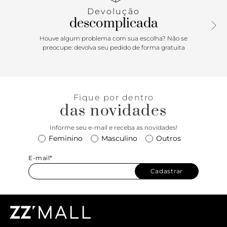
trançado. A sandália rasteira traz tira traseira que vem pelas
Devolução
laterais e contorna o calcanhar, conectada em tirinhas
descomplicada
fininhas, com fecho superior por amarração delicada no
tornozelo - com ponteirinhas em nó. Com palmilha comfy
Houve algum problema com sua escolha? Não se
contornada em pespontos e assinatura Anacapri. Porque
preocupe: devolva seu pedido de forma gratuita
Apostar: A sandália Isis vem para a temporada de verão
Anacapri repleta de estilo! Inserindo um toque artesanal e
delicado, com as tiras em tressê no cabedal. Uma sandália
feminina que agrega um calce easy e ao mesmo tempo
Fique por dentro
elegante em todas as suas produções. De saltinho rasteiro
das novidades
e comfy, ela vai ser sua parceira de momentos incríveis.
Pronta para curtir?
Informe seu e-mail e receba as novidades!
Feminino
Masculino
Outros
E-mail*
Cadastrar