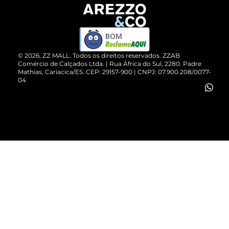
Devolução do Produto
ZZ MALL é confiável
Compre pelo WhatsApp
ZZPay
BOM
Cartão Presente
©
2026
, ZZ MALL. Todos os direitos reservados.
ZZAB
Comércio de Calçados Ltda. | Rua África do Sul, 2280. Padre
Mathias, Cariacica/ES. CEP: 29157-900 | CNPJ: 07.900.208/0077-
Vendas Corporativas
04