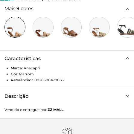
Mais
9
cores
Características
Marca:
Anacapri
Cor
:
Marrom
Referência:
C0028500470065
Descrição
Sandália em tressê com fecho por amarração, na cor bege.
Vendido e entregue por
ZZ MALL
O modelo possui solado rasteiro emborrachado marrom
com leve saltinho. Apresenta cabedal com duas tiras mais
largas sobre os dedos e no peito de pé - com design de
recorte discreto nas laterais - com acabamento em tressê