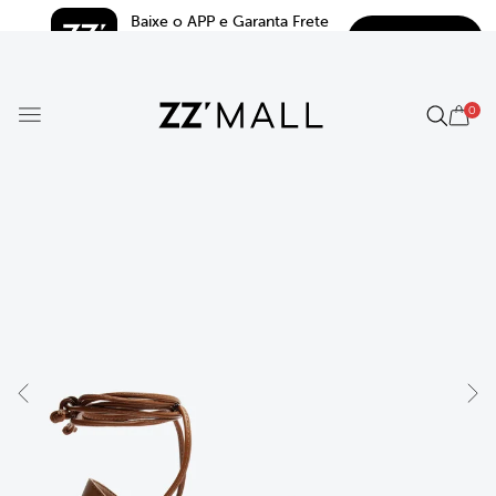
Baixe o APP e Garanta Frete 
BAIXAR
Grátis*
5.0
0