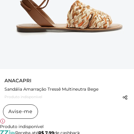
ANACAPRI
Sandália Amarração Tressê Multineutra Bege
Produto indisponível
Avise-me
Produto indisponível
Receba até
R$ 7,99
de cashback