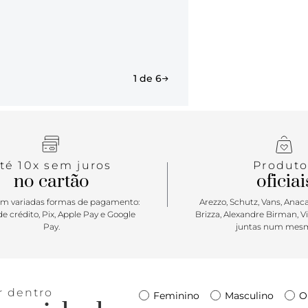
1 de 6
té 10x sem juros
Produto
no cartão
oficiai
m variadas formas de pagamento:
Arezzo, Schutz, Vans, Anacap
e crédito, Pix, Apple Pay e Google
Brizza, Alexandre Birman, V
Pay.
juntas num mesm
r dentro
Feminino
Masculino
O