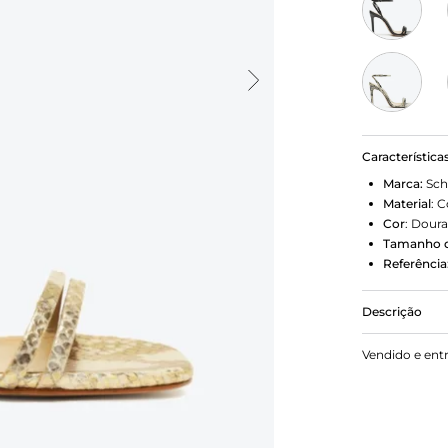
Característica
Marca:
Sch
Material
:
C
Cor
:
Dour
Tamanho d
Referência
Descrição
Uma nova pro
Vendido e ent
a delicadeza
combinadas