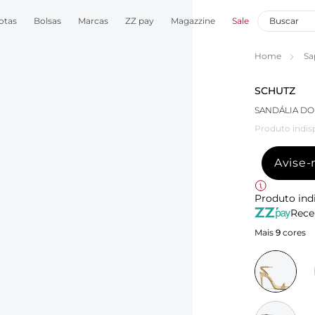
otas
Bolsas
Marcas
ZZ pay
Magazzine
Sale
Home
Sa
SCHUTZ
SANDÁLIA DO
Produto indis
Avise
Produto ind
Rece
Mais
9
cores