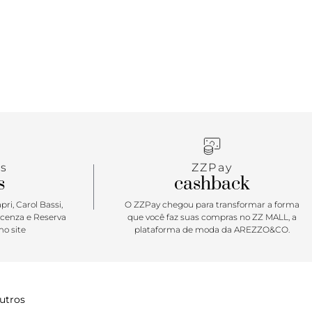
s
ZZPay
s
cashback
ri, Carol Bassi,
O ZZPay chegou para transformar a forma
icenza e Reserva
que você faz suas compras no ZZ MALL, a
o site
plataforma de moda da AREZZO&CO.
utros