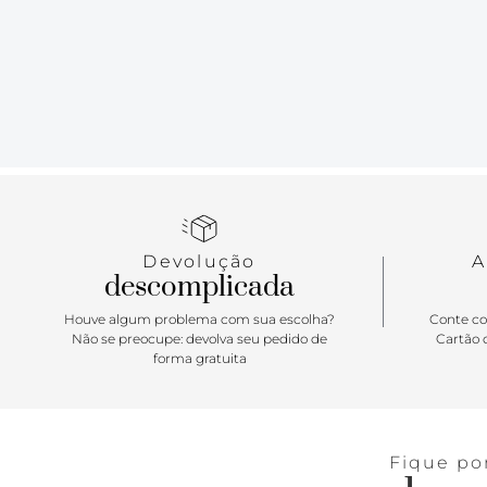
Devolução
A
descomplicada
Houve algum problema com sua escolha?
Conte co
Não se preocupe: devolva seu pedido de
Cartão d
forma gratuita
Fique po