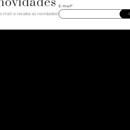
novidades
E-mail*
e-mail e receba as novidades!