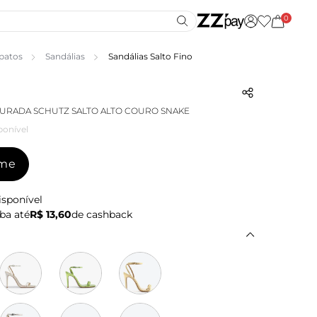
0
patos
Sandálias
Sandálias Salto Fino
URADA SCHUTZ SALTO ALTO COURO SNAKE
ponível
-me
isponível
ba até
R$ 13,60
de cashback