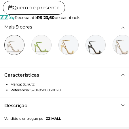
Quero de presente
Receba até
R$ 23,60
de cashback
Mais
9
cores
Características
Marca:
Schutz
Referência:
S2069500030020
Descrição
Aquela sandália must have do guarda-roupa em nova
Vendido e entregue por
ZZ MALL
proposta, trazendo tiras finas e delicadas que envolvem os
pés. Sexy e feminina!