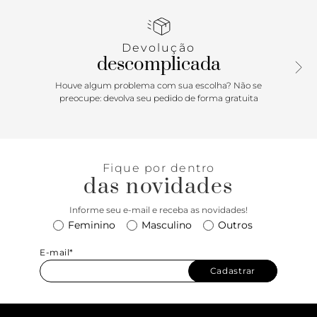
Devolução
descomplicada
Houve algum problema com sua escolha? Não se
preocupe: devolva seu pedido de forma gratuita
Fique por dentro
das novidades
Informe seu e-mail e receba as novidades!
Feminino
Masculino
Outros
E-mail*
Cadastrar