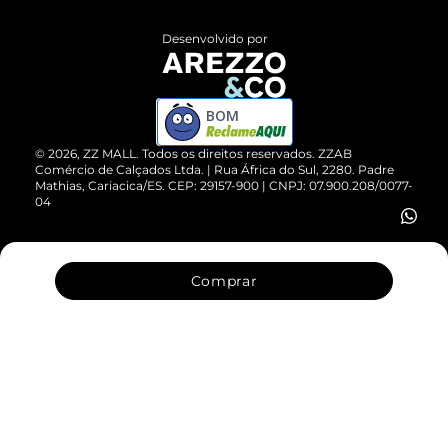
Políticas de Privacidade
Entrega
ZZ Influ
Desenvolvido por
Devolução do Produto
ZZ MALL é confiável
Compre pelo WhatsApp
ZZPay
BOM
Cartão Presente
©
2026
, ZZ MALL. Todos os direitos reservados.
ZZAB
Comércio de Calçados Ltda. | Rua África do Sul, 2280. Padre
Mathias, Cariacica/ES. CEP: 29157-900 | CNPJ: 07.900.208/0077-
Vendas Corporativas
04
Comprar