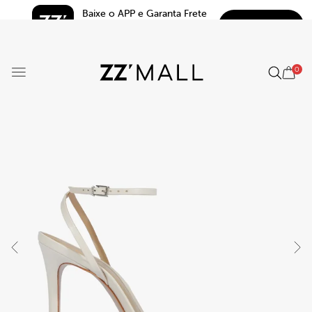
Baixe o APP e Garanta Frete 
BAIXAR
Grátis*
5.0
0