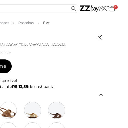
0
patos
Rasteiras
Flat
RAS LARGAS TRANSPASSADAS LARANJA
ponível
-me
isponível
ba até
R$ 13,59
de cashback