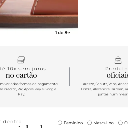
temporada Re
leveza para
entrelaçada
suas produçõ
fresquinho 
1 de 8
té 10x sem juros
Produto
no cartão
oficiai
m variadas formas de pagamento:
Arezzo, Schutz, Vans, Anacap
e crédito, Pix, Apple Pay e Google
Brizza, Alexandre Birman, V
Pay.
juntas num mesm
r dentro
Feminino
Masculino
O