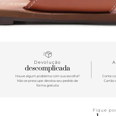
Devolução
A
descomplicada
Houve algum problema com sua escolha?
Conte co
Não se preocupe: devolva seu pedido de
Cartão d
forma gratuita
Fique po