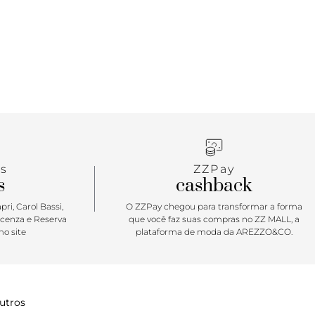
sort’26 Anacapri! De calce easy, ela traz frescor e
 os seus pés, sem contar com o charme das tiras
s no cabedal. O mood urban boho para compor
es de trabalho e de lazer está em alta! O calce
vai dominar as ruas. Protagonista que chama?
s
ZZPay
s
cashback
ri, Carol Bassi,
O ZZPay chegou para transformar a forma
icenza e Reserva
que você faz suas compras no ZZ MALL, a
o site
plataforma de moda da AREZZO&CO.
utros