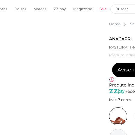
otas
Bolsas
Marcas
ZZ pay
Magazzine
Sale
Home
Sa
ANACAPRI
RASTEIRA TI
Produto indis
Avise
Produto ind
Rece
Mais
7
cores