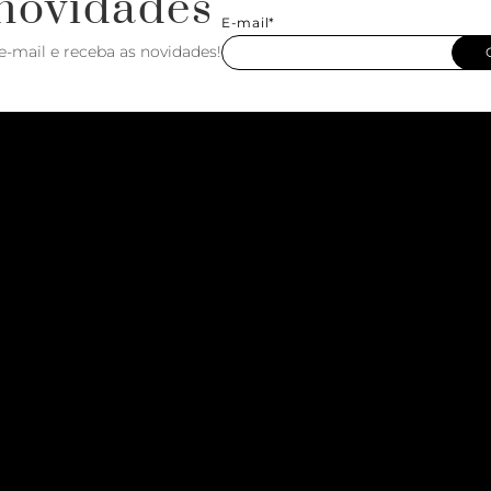
novidades
E-mail*
e-mail e receba as novidades!