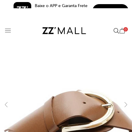
Baixe o APP e Garanta Frete 
BAIXAR
Grátis*
5.0
0