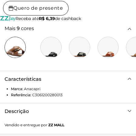
Quero de presente
Receba até
R$ 6,39
de cashback
Mais
9
cores
Características
Marca:
Anacapri
Referência:
C3061200280013
Descrição
Rasteira Elise em couro de tiras cruzadas, com detalhe em
Vendido e entregue por
ZZ MALL
fivela, na cor marrom. O modelinho em couro apresenta
cabedal com duas tiras largas e cruzadas - com design em