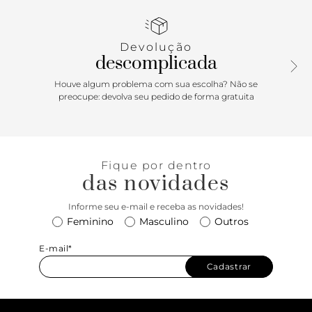
“X” sobre os dedos e peito de pé - e detalhe em maxi fivela
metálica ajustável em uma das tiras. De biqueira moderna
quadrada, traz palmilha marrom, solado emborrachado
Devolução
com leve saltinho traseiro e assinatura Anacapri. A
descomplicada
rasteirinha deixa os dedos e calcanhar totalmente à mostra.
Dica de amiga: para a garantia de maior conforto no calce,
Houve algum problema com sua escolha? Não se
aconselhamos adquirir um tamanho maior do que a sua
preocupe: devolva seu pedido de forma gratuita
numeração convencional nesse modelo de rasteirinha.
Porque Apostar: Uma rasteirinha Anacapri é sinônimo
comfy total para os seus pés. Independente da estação, ela
combina com todas as temporadas. Para o período de
Fique por dentro
outono, ela vem em tiras mais largas e cruzadas no
das novidades
cabedal, com detalhe maxi afivelado. Em uma paleta de
tons neutros e sóbrios - a cara da estação para aqueles dias
Informe seu e-mail e receba as novidades!
mais friozinhos - ela vai proporcionar muito conforto e
Feminino
Masculino
Outros
estilo.
E-mail*
Cadastrar