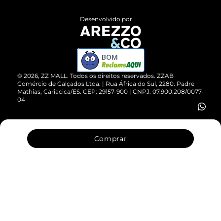
Políticas de Privacidade
Entrega
ZZ Influ
Desenvolvido por
Devolução do Produto
ZZ MALL é confiável
Compre pelo WhatsApp
ZZPay
BOM
Cartão Presente
©
2026
, ZZ MALL. Todos os direitos reservados.
ZZAB
Comércio de Calçados Ltda. | Rua África do Sul, 2280. Padre
Mathias, Cariacica/ES. CEP: 29157-900 | CNPJ: 07.900.208/0077-
Vendas Corporativas
04
Comprar