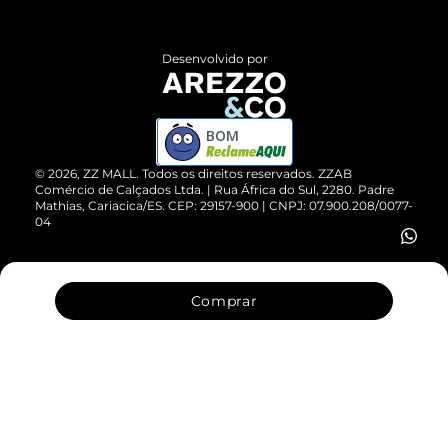
Central de Atendimento
Políticas de Privacidade
Entrega
ZZ Influ
Desenvolvido por
Devolução do Produto
ZZ MALL é confiável
Compre pelo WhatsApp
ZZPay
BOM
Cartão Presente
©
2026
, ZZ MALL. Todos os direitos reservados.
ZZAB
Comércio de Calçados Ltda. | Rua África do Sul, 2280. Padre
Mathias, Cariacica/ES. CEP: 29157-900 | CNPJ: 07.900.208/0077-
Vendas Corporativas
04
Comprar