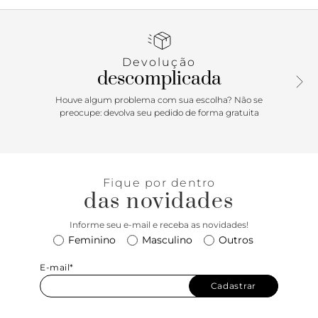
cabedal com duas tiras largas e cruzadas - com design em
“X” sobre os dedos e peito de pé - e detalhe em maxi fivela
metálica ajustável em uma das tiras. De biqueira moderna
quadrada, traz palmilha marrom, solado emborrachado
Devolução
com leve saltinho traseiro e assinatura Anacapri. A
descomplicada
rasteirinha deixa os dedos e calcanhar totalmente à mostra.
Dica de amiga: para a garantia de maior conforto no calce,
Houve algum problema com sua escolha? Não se
aconselhamos adquirir um tamanho maior do que a sua
preocupe: devolva seu pedido de forma gratuita
numeração convencional nesse modelo de rasteirinha.
Porque Apostar: Uma rasteirinha Anacapri é sinônimo
comfy total para os seus pés. Independente da estação, ela
Fique por dentro
combina com todas as temporadas. Para o período de
das novidades
outono, ela vem em tiras mais largas e cruzadas no
cabedal, com detalhe maxi afivelado. Em uma paleta de
Informe seu e-mail e receba as novidades!
tons neutros e sóbrios - a cara da estação para aqueles dias
Feminino
Masculino
Outros
mais friozinhos - ela vai proporcionar muito conforto e
estilo.
E-mail*
Cadastrar