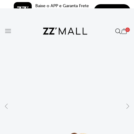
Baixe o APP e Garanta Frete 
BAIXAR
Grátis*
5.0
0