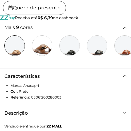
Quero de presente
Receba até
R$ 6,39
de cashback
Mais
9
cores
Características
Marca:
Anacapri
Cor
:
Preto
Referência:
C3061200280003
Descrição
Rasteira Elise em couro de tiras cruzadas, com detalhe em
Vendido e entregue por
ZZ MALL
fivela, na cor bege. O modelinho em couro apresenta