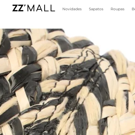
Novidades
Sapatos
Roupas
B