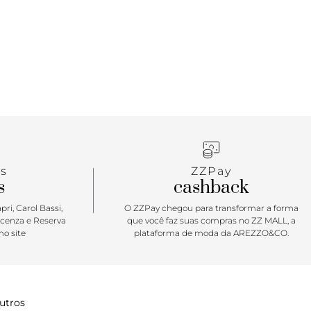
s
ZZPay
s
cashback
ri, Carol Bassi,
O ZZPay chegou para transformar a forma
icenza e Reserva
que você faz suas compras no ZZ MALL, a
o site
plataforma de moda da AREZZO&CO.
utros