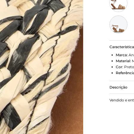
Característic
Marca:
An
Material
:
M
Cor
:
Pret
Referência
Descrição
Rasteira Pr
Vendido e en