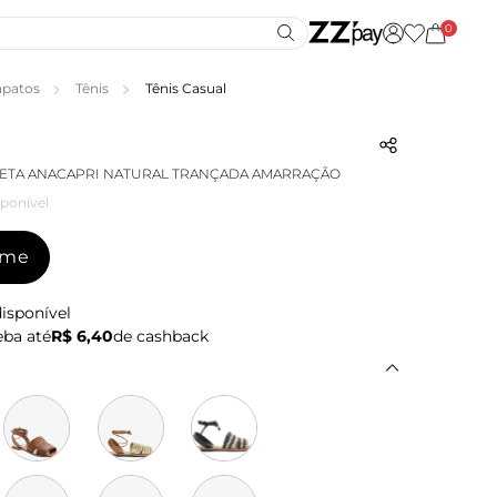
0
apatos
Tênis
Tênis Casual
RETA ANACAPRI NATURAL TRANÇADA AMARRAÇÃO
ponível
-me
isponível
ba até
R$ 6,40
de cashback