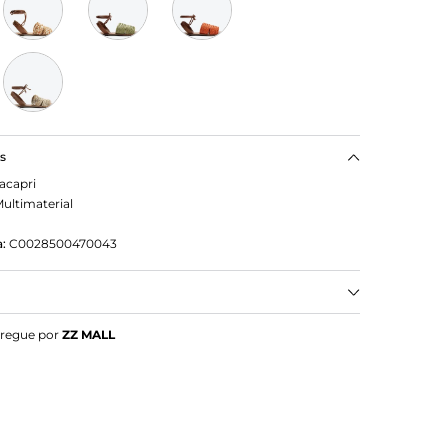
as
acapri
ultimaterial
o
:
C0028500470043
eta Natural Trançada Amarração
tregue por
ZZ MALL