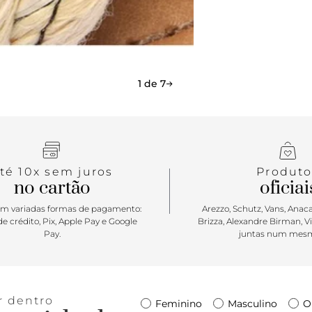
1 de 7
té 10x sem juros
Produto
no cartão
oficiai
m variadas formas de pagamento:
Arezzo, Schutz, Vans, Anacap
e crédito, Pix, Apple Pay e Google
Brizza, Alexandre Birman, V
Pay.
juntas num mesm
r dentro
Feminino
Masculino
O