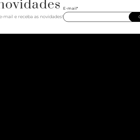
novidades
E-mail*
e-mail e receba as novidades!