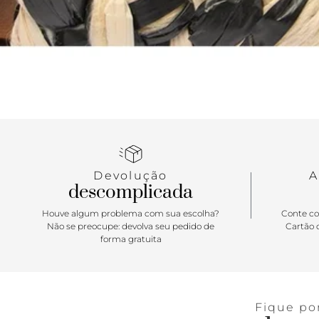
Devolução
A
descomplicada
Houve algum problema com sua escolha?
Conte co
Não se preocupe: devolva seu pedido de
Cartão d
forma gratuita
Fique po