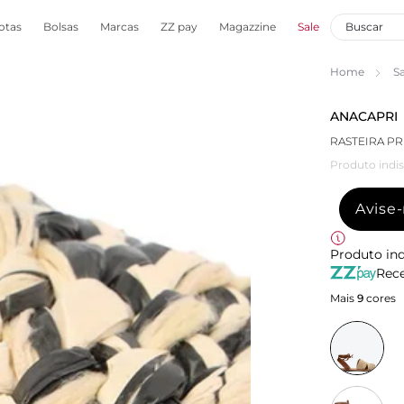
otas
Bolsas
Marcas
ZZ pay
Magazzine
Sale
Home
S
ANACAPRI
RASTEIRA P
Produto indis
Avise
Produto ind
Rece
Mais
9
cores