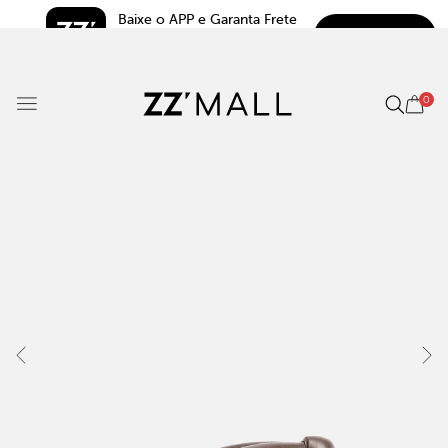
Baixe o APP e Garanta Frete 
BAIXAR
Grátis*
5.0
0