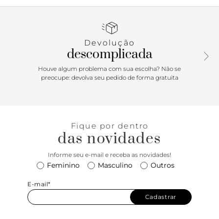
tiras bombadas, uma sobre os dedos e mais duas no peito
do pé e entrelaçadas no centro. Deixa todo o pé à
mostra.Porque ApostarA rasteira é perfeita para inserir uma
pegada trendy e fashionista nas composições. Confortável
Devolução
e prática, confere um toque urbano e fun aos looks do dia a
descomplicada
dia. O modelo destaca as tiras bombadas, traduzindo a
tendência puffer da temporada.
Houve algum problema com sua escolha? Não se
preocupe: devolva seu pedido de forma gratuita
Fique por dentro
das novidades
Informe seu e-mail e receba as novidades!
Feminino
Masculino
Outros
E-mail*
Cadastrar