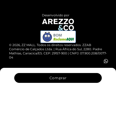
Central de Atendimento
Políticas de Privacidade
Entrega
ZZ Influ
Desenvolvido por
Devolução do Produto
ZZ MALL é confiável
Compre pelo WhatsApp
ZZPay
BOM
Cartão Presente
©
2026
, ZZ MALL. Todos os direitos reservados.
ZZAB
Comércio de Calçados Ltda. | Rua África do Sul, 2280. Padre
Mathias, Cariacica/ES. CEP: 29157-900 | CNPJ: 07.900.208/0077-
Vendas Corporativas
04
Comprar