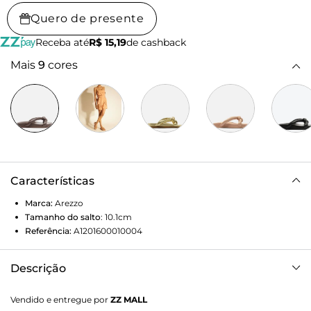
Quero de presente
Receba até
R$ 15,19
de cashback
Mais
9
cores
Características
Marca:
Arezzo
Tamanho do salto
:
10.1cm
Referência:
A1201600010004
Descrição
Rasteira marrom-escura. O modelo tem solado médio, com
Vendido e entregue por
ZZ MALL
formato anatômico, que afina na altura dos dedos. Traz três