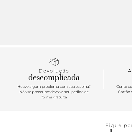
Devolução
A
descomplicada
Houve algum problema com sua escolha?
Conte co
Não se preocupe: devolva seu pedido de
Cartão d
forma gratuita
Fique po