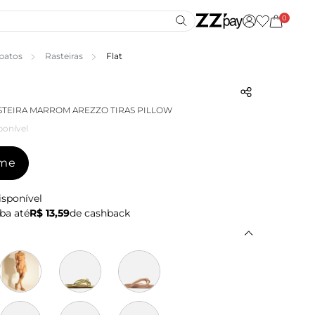
0
patos
Rasteiras
Flat
STEIRA MARROM AREZZO TIRAS PILLOW
ponível
-me
isponível
ba até
R$ 13,59
de cashback