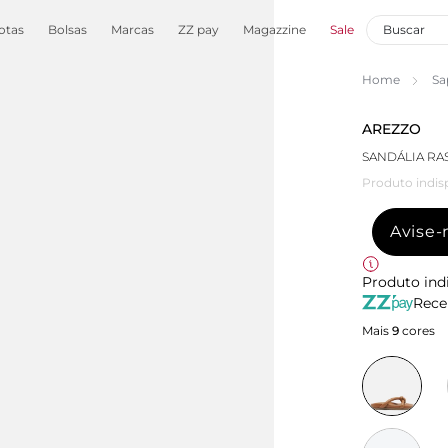
otas
Bolsas
Marcas
ZZ pay
Magazzine
Sale
Home
Sa
AREZZO
SANDÁLIA RA
Produto indis
Avise
Produto ind
Rece
Mais
9
cores