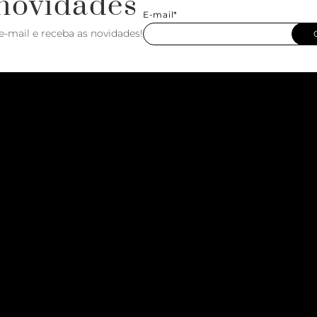
novidades
E-mail*
e-mail e receba as novidades!