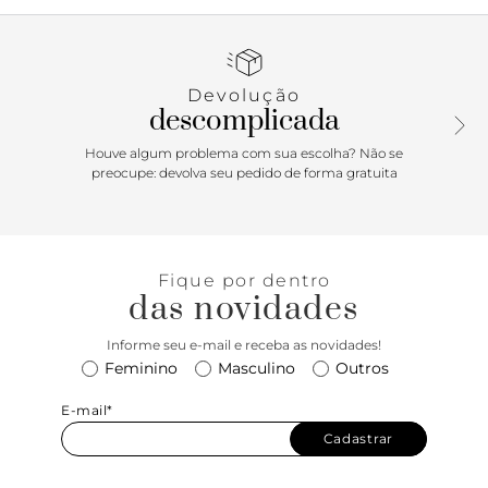
com leve saltinho, com biqueira quadrada. Apresenta duas
tiras mais largas com acabamento em tressê e trançadas
no cabedal - que se cruzam sobre os dedos e no peito de
pé. Traz palmilha marrom, com assinatura Anacapri. Aberta,
Devolução
a rasteirinha deixa os dedos e calcanhar totalmente à
descomplicada
mostra.
Houve algum problema com sua escolha? Não se
Porque Apostar: Para quem curte uma pegada mais
preocupe: devolva seu pedido de forma gratuita
moderninha e totalmente comfy, a rasteirinha Anacapri no
mood artesanal - com tiras em tressê e toda trançadinha - é
puro charme! Esse modelinho de tiras cruzadas combina
com os mais diferentes estilos e garante um toque fresh e
Fique por dentro
despojado para o seu visual.
das novidades
Informe seu e-mail e receba as novidades!
Feminino
Masculino
Outros
E-mail*
Cadastrar