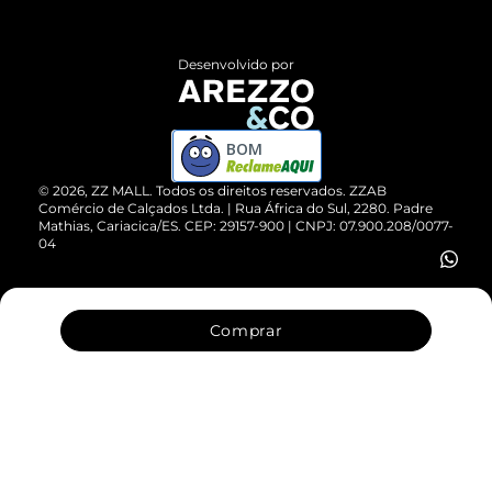
Central de Atendimento
Políticas de Privacidade
Entrega
ZZ Influ
Desenvolvido por
Devolução do Produto
ZZ MALL é confiável
Compre pelo WhatsApp
ZZPay
BOM
Cartão Presente
©
2026
, ZZ MALL. Todos os direitos reservados.
ZZAB
Comércio de Calçados Ltda. | Rua África do Sul, 2280. Padre
Mathias, Cariacica/ES. CEP: 29157-900 | CNPJ: 07.900.208/0077-
Vendas Corporativas
04
Comprar