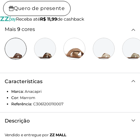
Quero de presente
Receba até
R$ 11,99
de cashback
Mais
9
cores
Características
Marca:
Anacapri
Cor
:
Marrom
Referência:
C3061200110007
Descrição
Rasteira de tiras cruzadas em tressê, na cor marrom. O
Vendido e entregue por
ZZ MALL
modelo de material similar ao couro possui solado rasteiro