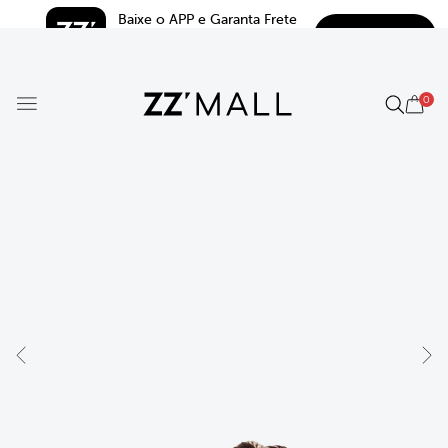
Baixe o APP e Garanta Frete 
BAIXAR
Grátis*
5.0
0