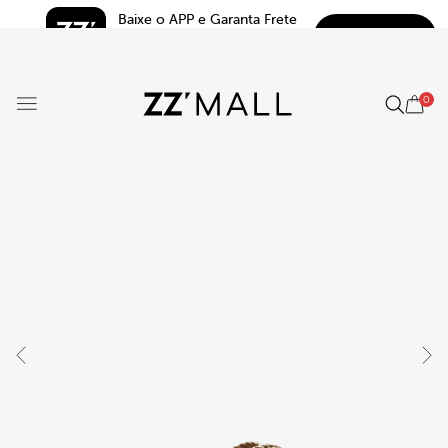
Baixe o APP e Garanta Frete 
BAIXAR
Grátis*
5.0
0