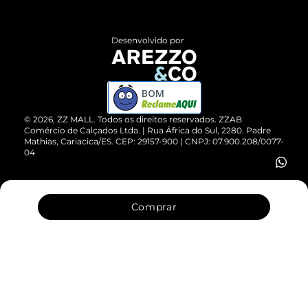
Central de Atendimento
Políticas de Privacidade
Entrega
ZZ Influ
Desenvolvido por
Devolução do Produto
ZZ MALL é confiável
Compre pelo WhatsApp
ZZPay
BOM
Cartão Presente
©
2026
, ZZ MALL. Todos os direitos reservados.
ZZAB
Comércio de Calçados Ltda. | Rua África do Sul, 2280. Padre
Mathias, Cariacica/ES. CEP: 29157-900 | CNPJ: 07.900.208/0077-
Vendas Corporativas
04
Comprar