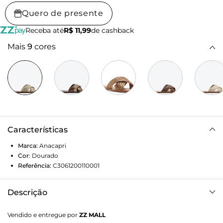
Quero de presente
Receba até
R$ 11,99
de cashback
Mais
9
cores
Características
Marca:
Anacapri
Cor
:
Dourado
Referência:
C3061200110001
Descrição
Rasteira de tiras cruzadas em tressê, na cor dourada. O
Vendido e entregue por
ZZ MALL
modelo de material similar ao couro possui solado rasteiro