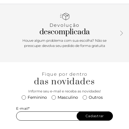
com leve saltinho, com biqueira quadrada. Apresenta duas
tiras mais largas com acabamento em tressê e trançadas
no cabedal - que se cruzam sobre os dedos e no peito de
pé. Traz palmilha marrom, com assinatura Anacapri. Aberta,
Devolução
a rasteirinha deixa os dedos e calcanhar totalmente à
descomplicada
mostra.
Houve algum problema com sua escolha? Não se
Porque Apostar: Para quem curte uma pegada mais
preocupe: devolva seu pedido de forma gratuita
moderninha e totalmente comfy, a rasteirinha Anacapri no
mood artesanal - com tiras em tressê e toda trançadinha - é
puro charme! Esse modelinho de tiras cruzadas combina
com os mais diferentes estilos e garante um toque fresh e
Fique por dentro
despojado para o seu visual.
das novidades
Informe seu e-mail e receba as novidades!
Feminino
Masculino
Outros
E-mail*
Cadastrar