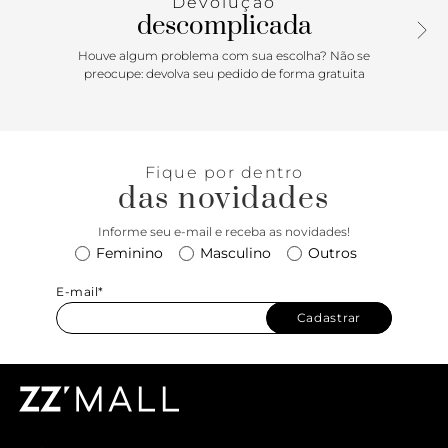
Devolução
descomplicada
Houve algum problema com sua escolha? Não se
preocupe: devolva seu pedido de forma gratuita
Fique por dentro
das novidades
Informe seu e-mail e receba as novidades!
Feminino
Masculino
Outros
E-mail*
Cadastrar