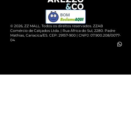
Devolução do Produto
ZZ MALL é confiável
Compre pelo WhatsApp
ZZPay
BOM
Cartão Presente
©
2026
, ZZ MALL. Todos os direitos reservados.
ZZAB
Comércio de Calçados Ltda. | Rua África do Sul, 2280. Padre
Mathias, Cariacica/ES. CEP: 29157-900 | CNPJ: 07.900.208/0077-
Vendas Corporativas
04