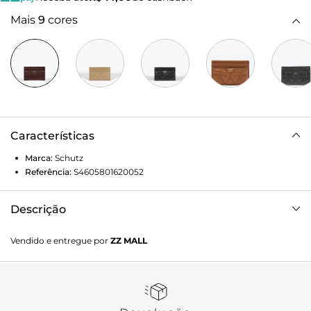
Mais
9
cores
Características
Marca:
Schutz
Referência:
S4605801620052
Descrição
Esse porta-cartões em couro, com acabamento de costuras
Vendido e entregue por
ZZ MALL
matelassê em formato triangular, traz um toque de
sofisticação para o seu bolso. Compacto e elegante, é uma
escolha certeira para quem não abre mão de estilo e
organização.