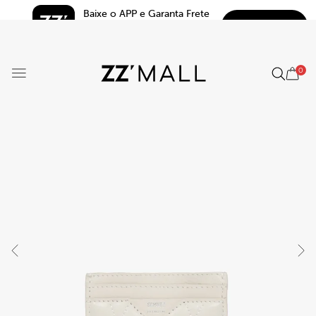
Baixe o APP e Garanta Frete 
BAIXAR
Grátis*
5.0
0