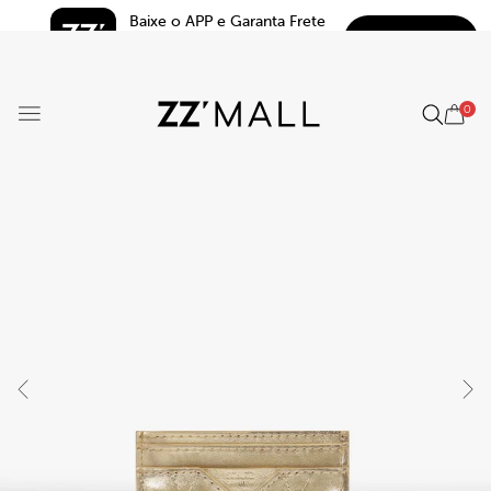
Baixe o APP e Garanta Frete 
BAIXAR
Grátis*
5.0
0