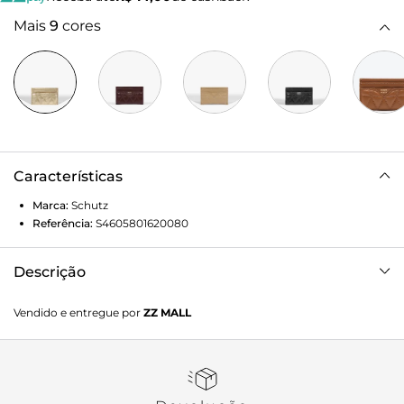
Mais
9
cores
Características
Marca:
Schutz
Referência:
S4605801620080
Descrição
Com formato retangular e trazendo a característica
Vendido e entregue por
ZZ MALL
construção matelassê da família 944 (hit da Schutz!), esta
carteira é perfeita por reunir tudo o que você precisa em
um só lugar, já que conta com divisões para documentos,
dinheiro e cartões. Sofisticada e cheia de estilo, ela é a
prova de que itens funcionais também podem trazer uma