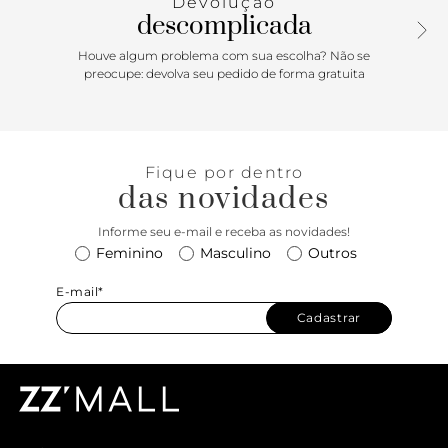
Devolução
boa dose de personalidade e elegância!
descomplicada
Houve algum problema com sua escolha? Não se
preocupe: devolva seu pedido de forma gratuita
Fique por dentro
das novidades
Informe seu e-mail e receba as novidades!
Feminino
Masculino
Outros
E-mail*
Cadastrar