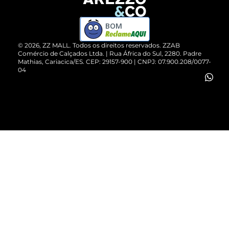
Devolução do Produto
ZZ MALL é confiável
Compre pelo WhatsApp
ZZPay
BOM
Cartão Presente
©
2026
, ZZ MALL. Todos os direitos reservados.
ZZAB
Comércio de Calçados Ltda. | Rua África do Sul, 2280. Padre
Mathias, Cariacica/ES. CEP: 29157-900 | CNPJ: 07.900.208/0077-
Vendas Corporativas
04