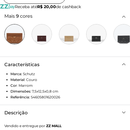
Receba até
R$ 20,00
de cashback
Mais
9
cores
Características
Marca:
Schutz
Material
:
Couro
Cor
:
Marrom
Dimensões:
7,5x12,5x0,8
cm
Referência:
S4605801620026
Descrição
A gente sabe que cada detalhe faz a diferença no visual, e
Vendido e entregue por
ZZ MALL
melhor ainda quando itens práticos do nosso dia a dia