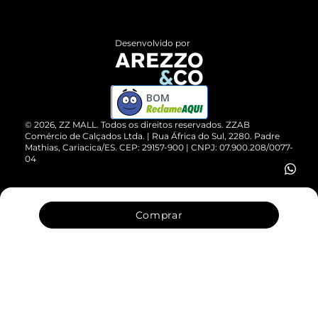
Central de Atendimento
Políticas de Privacidade
Entrega
ZZ Influ
Desenvolvido por
Devolução do Produto
ZZ MALL é confiável
Compre pelo WhatsApp
ZZPay
BOM
Cartão Presente
©
2026
, ZZ MALL. Todos os direitos reservados.
ZZAB
Comércio de Calçados Ltda. | Rua África do Sul, 2280. Padre
Mathias, Cariacica/ES. CEP: 29157-900 | CNPJ: 07.900.208/0077-
Vendas Corporativas
04
Comprar