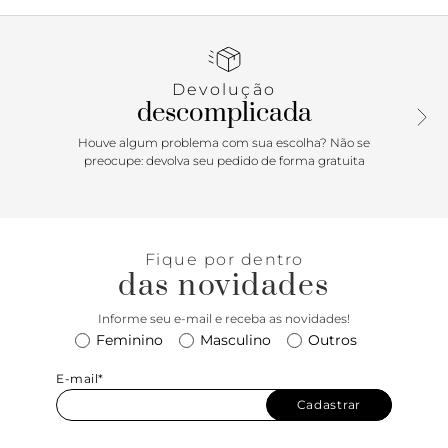
também têm uma boa dose de sofisticação. Este porta
cartões marrom traz toda a elegância do matelassê da
nossa icônica família 944. Prático com porta cartões dos
dois lados e espaço central para documentos, esse item vai
Devolução
ser a aposta perfeita para quem sabe que o estilo também
descomplicada
está nos detalhes!
Houve algum problema com sua escolha? Não se
preocupe: devolva seu pedido de forma gratuita
Fique por dentro
das novidades
Informe seu e-mail e receba as novidades!
Feminino
Masculino
Outros
E-mail*
Cadastrar