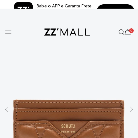
Baixe o APP e Garanta Frete 
BAIXAR
Grátis*
5.0
0