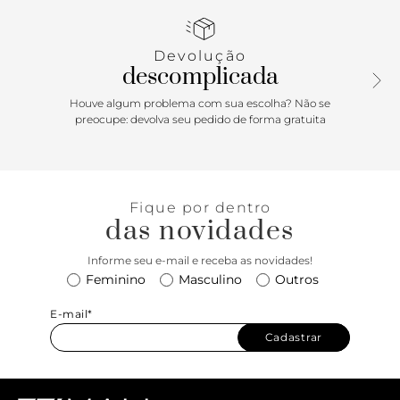
bolsos laterais e bolso frontal, além de tag do nome da
marca. Com bolso interno para notebook.<
Devolução
descomplicada
Houve algum problema com sua escolha? Não se
preocupe: devolva seu pedido de forma gratuita
Fique por dentro
das novidades
Informe seu e-mail e receba as novidades!
Feminino
Masculino
Outros
E-mail*
Cadastrar