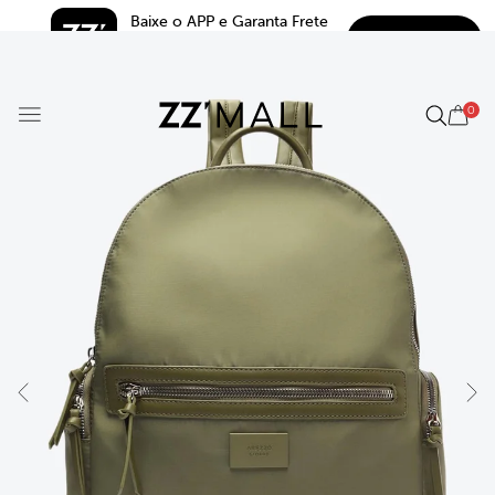
Baixe o APP e Garanta Frete 
BAIXAR
Grátis*
5.0
0