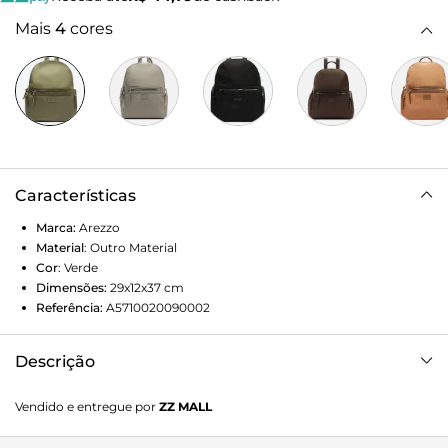
Mais
4
cores
Características
Marca:
Arezzo
Material
:
Outro Material
Cor
:
Verde
Dimensões:
29x12x37
cm
Referência:
A5710020090002
Descrição
Mochila grande verde em nylon. O modelo tem formato
Vendido e entregue por
ZZ MALL
estruturado, alça de mão e duas alças reguláveis na parte
de trás. Traz fecho superior em zíper com puxador, dois