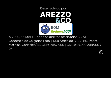
Entrega
ZZ Influ
Desenvolvido por
Devolução do Produto
ZZ MALL é confiável
Compre pelo WhatsApp
ZZPay
BOM
Cartão Presente
©
2026
, ZZ MALL. Todos os direitos reservados.
ZZAB
Comércio de Calçados Ltda. | Rua África do Sul, 2280. Padre
Mathias, Cariacica/ES. CEP: 29157-900 | CNPJ: 07.900.208/0077-
Vendas Corporativas
04