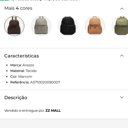
Mais
4
cores
Características
Marca:
Arezzo
Material
:
Tecido
Cor
:
Marrom
Referência:
A5710020090007
Descrição
Mochila grande na cor marrom. Com alças de ombro e de
Vendido e entregue por
ZZ MALL
mão na mesma cor. Possui bolso externo e abertura
principal em zíper. Cheia de estilo, este modelo transita da
academia a momentos de lazer.