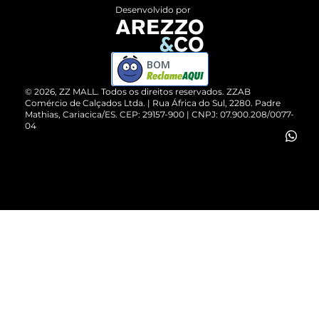
Entrega
ZZ Influ
Desenvolvido por
Devolução do Produto
ZZ MALL é confiável
Compre pelo WhatsApp
ZZPay
BOM
Cartão Presente
©
2026
, ZZ MALL. Todos os direitos reservados.
ZZAB
Comércio de Calçados Ltda. | Rua África do Sul, 2280. Padre
Mathias, Cariacica/ES. CEP: 29157-900 | CNPJ: 07.900.208/0077-
Vendas Corporativas
04