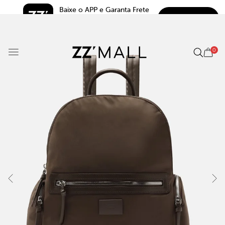
Baixe o APP e Garanta Frete 
BAIXAR
Grátis*
5.0
0