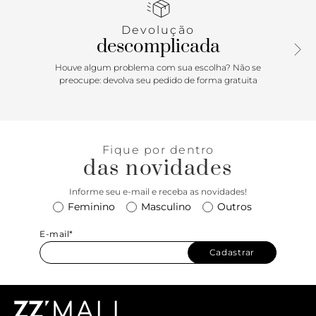
Devolução
descomplicada
Houve algum problema com sua escolha? Não se
preocupe: devolva seu pedido de forma gratuita
Fique por dentro
das novidades
Informe seu e-mail e receba as novidades!
Feminino
Masculino
Outros
E-mail*
Cadastrar