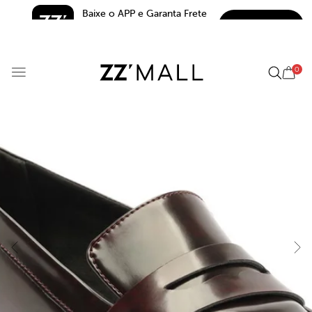
Baixe o APP e Garanta Frete 
BAIXAR
Grátis*
5.0
0