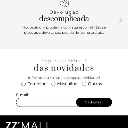
biqueira, com detalhe na parte frontal com pregas. Com
palmilha confortável e assinatura Anacapri, o mocassim
Devolução
exibe o peito do pé. Porque Apostar: Urban & boho na
descomplicada
temporada Resortâ€™26 Anacapri. O mocassim de
saltinho em bloco é um clássico que faz parte da vida das
Houve algum problema com sua escolha? Não se
descomplicadas! Democrático e atemporal, o calce easy vai
preocupe: devolva seu pedido de forma gratuita
do office ao passeio com muito estilo. Imponente e cheio
de personalidade, ele fica ainda mais moderninho e cool
com essa tira vazada e o detalhe frontal imponente com
pregas. Dias ensolarados, estamos prontas!
Fique por dentro
das novidades
Informe seu e-mail e receba as novidades!
Feminino
Masculino
Outros
E-mail*
Cadastrar