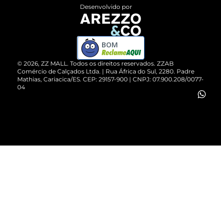
Entrega
ZZ Influ
Desenvolvido por
Devolução do Produto
ZZ MALL é confiável
Compre pelo WhatsApp
ZZPay
BOM
Cartão Presente
©
2026
, ZZ MALL. Todos os direitos reservados.
ZZAB
Comércio de Calçados Ltda. | Rua África do Sul, 2280. Padre
Mathias, Cariacica/ES. CEP: 29157-900 | CNPJ: 07.900.208/0077-
Vendas Corporativas
04