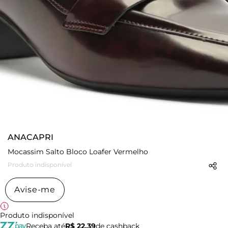
ANACAPRI
Mocassim Salto Bloco Loafer Vermelho
Produto indisponível
Avise-me
Produto indisponível
Receba até
R$ 22,39
de cashback