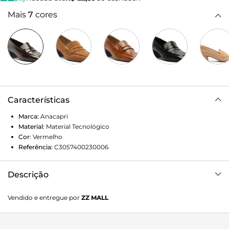
Mais
7
cores
Características
Marca:
Anacapri
Material
:
Material Tecnológico
Cor
:
Vermelho
Referência:
C3057400230006
Descrição
Mocassim Loafer de salto bloco, na cor vermelha. O
Vendido e entregue por
ZZ MALL
modelo tem salto em bloco baixo e biqueira arredondada.
Fechado, traz recorte lateral imponente e tira vazada na
gáspea. Possui costura em pespontos no contorno da