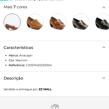
Mais
7
cores
Características
Marca:
Anacapri
Cor
:
Marrom
Referência:
C3057400230004
Descrição
Mocassim Loafer de salto bloco, na cor marrom. O modelo
Vendido e entregue por
ZZ MALL
tem salto em bloco baixo e biqueira arredondada. Fechado,
traz recorte lateral imponente e tira vazada na gáspea.
Possui costura em pespontos no contorno da biqueira, com
detalhe na parte frontal com pregas. Com palmilha