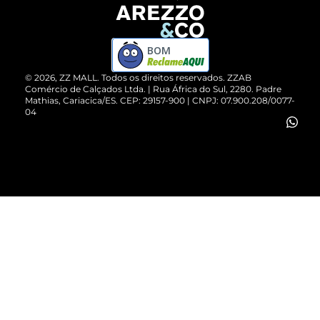
Devolução do Produto
ZZ MALL é confiável
Compre pelo WhatsApp
ZZPay
BOM
Cartão Presente
©
2026
, ZZ MALL. Todos os direitos reservados.
ZZAB
Comércio de Calçados Ltda. | Rua África do Sul, 2280. Padre
Mathias, Cariacica/ES. CEP: 29157-900 | CNPJ: 07.900.208/0077-
Vendas Corporativas
04