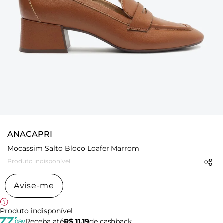
ANACAPRI
Mocassim Salto Bloco Loafer Marrom
Produto indisponível
Avise-me
Produto indisponível
Receba até
R$ 11,19
de cashback