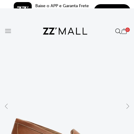
Baixe o APP e Garanta Frete 
BAIXAR
Grátis*
5.0
0