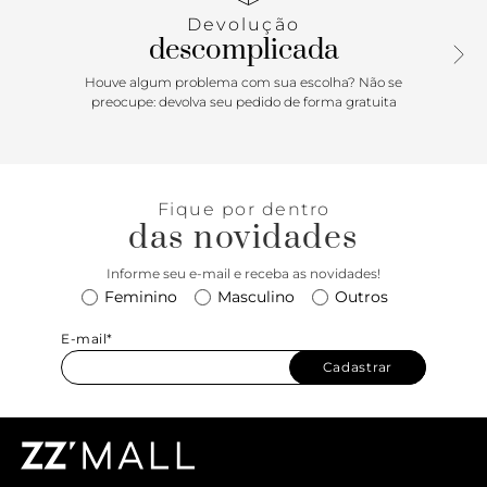
confortável e assinatura Anacapri, o mocassim exibe o
Devolução
peito do pé. Porque Apostar: Urban & boho na temporada
descomplicada
Resort’26 Anacapri. O mocassim de saltinho em bloco é
um clássico que faz parte da vida das descomplicadas!
Houve algum problema com sua escolha? Não se
Democrático e atemporal, o calce easy vai do office ao
preocupe: devolva seu pedido de forma gratuita
passeio com muito estilo. Imponente e cheio de
personalidade, ele fica ainda mais moderninho e cool com
essa tira vazada e o detalhe frontal imponente com pregas.
Dias ensolarados, estamos prontas, \\
Fique por dentro
das novidades
Informe seu e-mail e receba as novidades!
Feminino
Masculino
Outros
E-mail*
Cadastrar