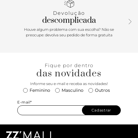
perfeito para produções práticas e estilosas!
Devolução
descomplicada
Houve algum problema com sua escolha? Não se
preocupe: devolva seu pedido de forma gratuita
Fique por dentro
das novidades
Informe seu e-mail e receba as novidades!
Feminino
Masculino
Outros
E-mail*
Cadastrar