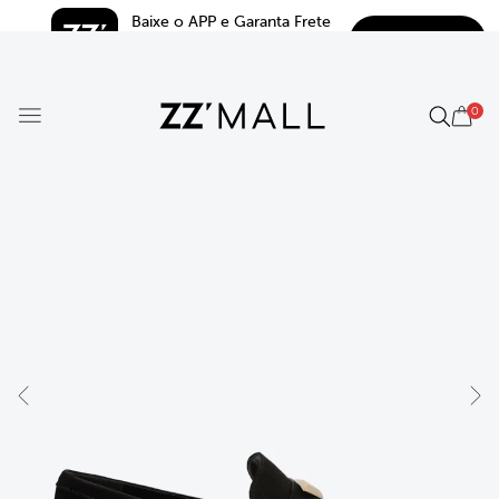
Baixe o APP e Garanta Frete 
BAIXAR
Grátis*
5.0
0