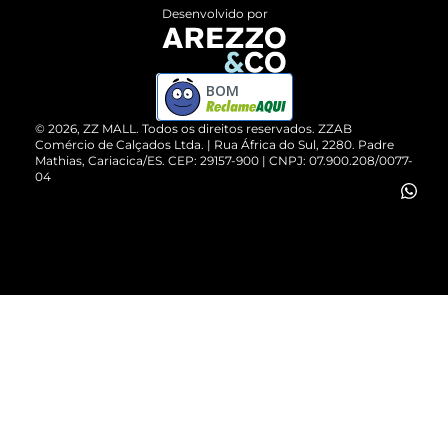
Entrega
ZZ Influ
Desenvolvido por
Devolução do Produto
ZZ MALL é confiável
Compre pelo WhatsApp
ZZPay
BOM
Cartão Presente
©
2026
, ZZ MALL. Todos os direitos reservados.
ZZAB
Comércio de Calçados Ltda. | Rua África do Sul, 2280. Padre
Mathias, Cariacica/ES. CEP: 29157-900 | CNPJ: 07.900.208/0077-
Vendas Corporativas
04