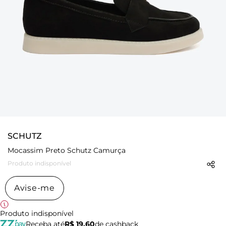
SCHUTZ
Mocassim Preto Schutz Camurça
Produto indisponível
Avise-me
Produto indisponível
Receba até
R$ 19,60
de cashback