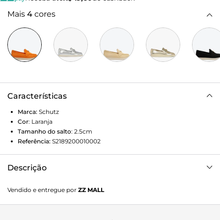
Mais
4
cores
Características
Marca:
Schutz
Cor
:
Laranja
Tamanho do salto
:
2.5cm
Referência:
S2189200010002
Descrição
Com solado emborrachado e construção em camurça
Vendido e entregue por
ZZ MALL
nessa cor laranja vibrante, esse modelo traz uma proposta
mais casual para o sapato mocassim. O Triangle Schutz
dourado arremata o design, trazendo um toque de