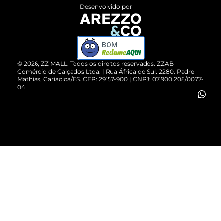
Entrega
ZZ Influ
Desenvolvido por
Devolução do Produto
ZZ MALL é confiável
Compre pelo WhatsApp
ZZPay
BOM
Cartão Presente
©
2026
, ZZ MALL. Todos os direitos reservados.
ZZAB
Comércio de Calçados Ltda. | Rua África do Sul, 2280. Padre
Mathias, Cariacica/ES. CEP: 29157-900 | CNPJ: 07.900.208/0077-
Vendas Corporativas
04