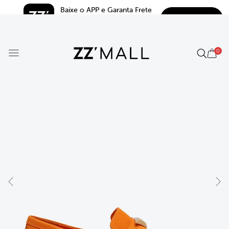
Baixe o APP e Garanta Frete 
BAIXAR
Grátis*
5.0
0