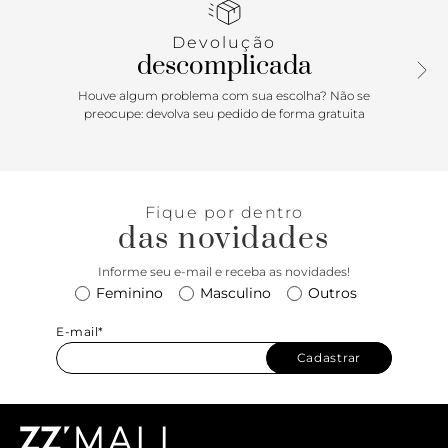
sofisticação extra. De fácil calce, é perfeito para produções
práticas e estilosas!
Devolução
descomplicada
Houve algum problema com sua escolha? Não se
preocupe: devolva seu pedido de forma gratuita
Fique por dentro
das novidades
Informe seu e-mail e receba as novidades!
Feminino
Masculino
Outros
E-mail*
Cadastrar