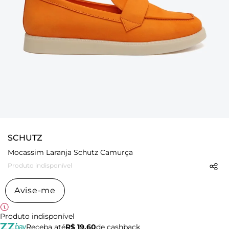
SCHUTZ
Mocassim Laranja Schutz Camurça
Produto indisponível
Avise-me
Produto indisponível
Receba até
R$ 19,60
de cashback