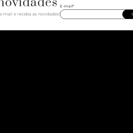
novidades
E-mail*
e-mail e receba as novidades!