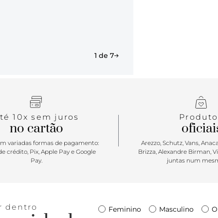
mocassim fem
do dia a dia
seu visual 
atitude na p
expediente s
1 de 7
té 10x sem juros
Produto
no cartão
oficiai
m variadas formas de pagamento:
Arezzo, Schutz, Vans, Anacap
e crédito, Pix, Apple Pay e Google
Brizza, Alexandre Birman, V
Pay.
juntas num mesm
r dentro
Feminino
Masculino
O