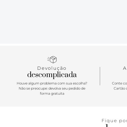
Devolução
A
descomplicada
Houve algum problema com sua escolha?
Conte co
Não se preocupe: devolva seu pedido de
Cartão d
forma gratuita
Fique po