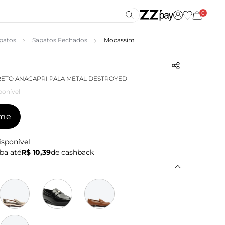
0
patos
Sapatos Fechados
Mocassim
ETO ANACAPRI PALA METAL DESTROYED
ponível
-me
isponível
ba até
R$ 10,39
de cashback