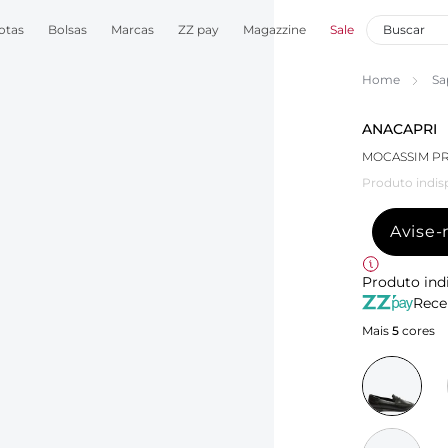
otas
Bolsas
Marcas
ZZ pay
Magazzine
Sale
Home
Sa
ANACAPRI
MOCASSIM PR
Produto indis
Avise
Produto ind
Rece
Mais
5
cores