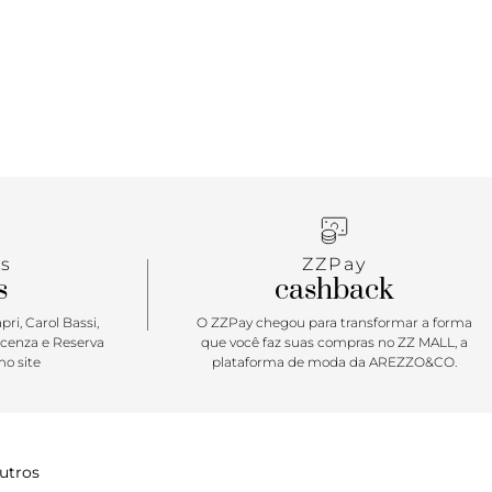
inino é o sapato ideal para elevar os seus looks
. É o modelo perfeito para quebrar a monotonia do
de trabalho, dando um toque descontraído e cheio de
rodução. Vai da reunião ao barzinho ou balada pós
em erro! \o/
s
ZZPay
s
cashback
ri, Carol Bassi,
O ZZPay chegou para transformar a forma
icenza e Reserva
que você faz suas compras no ZZ MALL, a
o site
plataforma de moda da AREZZO&CO.
utros