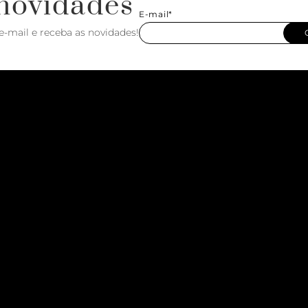
novidades
E-mail*
e-mail e receba as novidades!