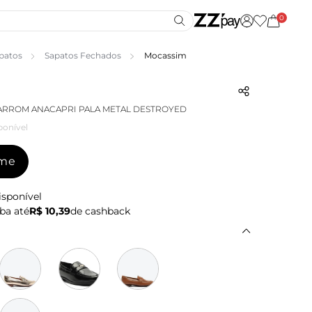
0
patos
Sapatos Fechados
Mocassim
ARROM ANACAPRI PALA METAL DESTROYED
ponível
-me
isponível
ba até
R$ 10,39
de cashback