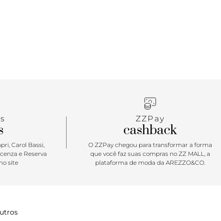
inino é o sapato ideal para elevar os seus looks
. É o modelo perfeito para quebrar a monotonia do
de trabalho, dando um toque descontraído e cheio de
rodução. Vai da reunião ao barzinho ou balada pós
em erro! \o/
s
ZZPay
s
cashback
ri, Carol Bassi,
O ZZPay chegou para transformar a forma
icenza e Reserva
que você faz suas compras no ZZ MALL, a
o site
plataforma de moda da AREZZO&CO.
utros