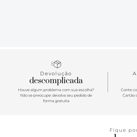
Devolução
A
descomplicada
Houve algum problema com sua escolha?
Conte co
Não se preocupe: devolva seu pedido de
Cartão d
forma gratuita
Fique po