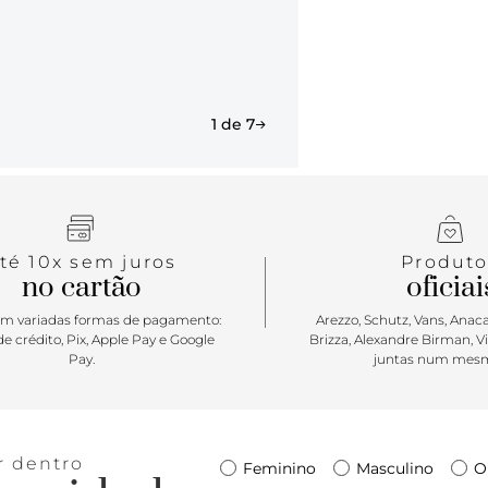
mocassim fem
do dia a dia
seu visual 
atitude na p
expediente s
1 de 7
té 10x sem juros
Produto
no cartão
oficiai
m variadas formas de pagamento:
Arezzo, Schutz, Vans, Anacap
e crédito, Pix, Apple Pay e Google
Brizza, Alexandre Birman, V
Pay.
juntas num mesm
r dentro
Feminino
Masculino
O