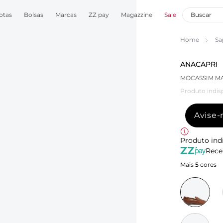
otas
Bolsas
Marcas
ZZ pay
Magazzine
Sale
Home
Sa
ANACAPRI
MOCASSIM M
Produto indis
Avise
Produto ind
Rece
Mais
5
cores