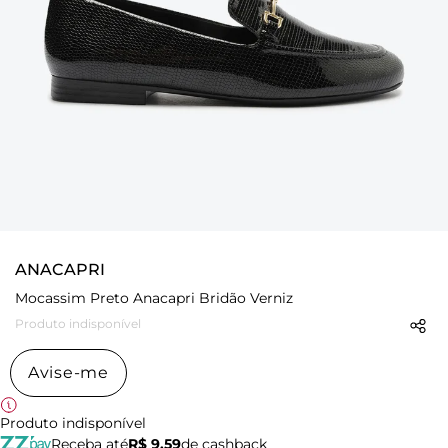
ANACAPRI
Mocassim Preto Anacapri Bridão Verniz
Produto indisponível
Avise-me
Produto indisponível
Receba até
R$ 9,59
de cashback