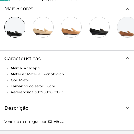
Mais
5
cores
Características
Marca:
Anacapri
Material
:
Material Tecnológico
Cor
:
Preto
Tamanho do salto
:
1.6cm
Referência:
C3007500870018
Descrição
Mocassim ANACAPRI preto liso com acabamento em
Vendido e entregue por
ZZ MALL
verniz, possui aplicação de aviamento na gáspea.