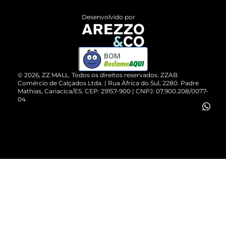
Entrega
ZZ Influ
Desenvolvido por
Devolução do Produto
ZZ MALL é confiável
Compre pelo WhatsApp
ZZPay
BOM
Cartão Presente
©
2026
, ZZ MALL. Todos os direitos reservados.
ZZAB
Comércio de Calçados Ltda. | Rua África do Sul, 2280. Padre
Mathias, Cariacica/ES. CEP: 29157-900 | CNPJ: 07.900.208/0077-
Vendas Corporativas
04