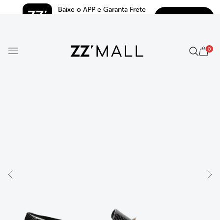
Baixe o APP e Garanta Frete 
BAIXAR
Grátis*
5.0
0