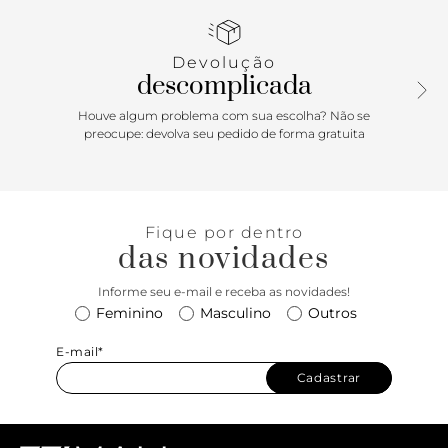
Porque Apostar: Quem já aderiu ao mocassim na rotina
não abre mão, e quem ainda não aderiu não sabe o que tá
perdendo! Um clássico super requintado, fácil de usar e que
Devolução
levanta qualquer look. Dê um up nas composições
descomplicada
despojadas do dia a dia ou enriqueça ainda mais as
produções mais estruturadas com esse sapato impecável e
Houve algum problema com sua escolha? Não se
cheio de estilo!
preocupe: devolva seu pedido de forma gratuita
Fique por dentro
das novidades
Informe seu e-mail e receba as novidades!
Feminino
Masculino
Outros
E-mail*
Cadastrar