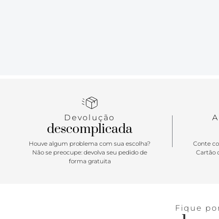
Devolução
A
descomplicada
Houve algum problema com sua escolha?
Conte co
Não se preocupe: devolva seu pedido de
Cartão d
forma gratuita
Fique po