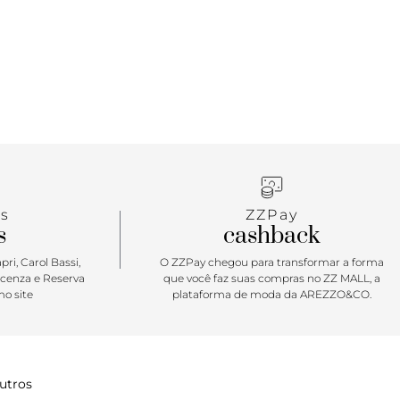
s
ZZPay
s
cashback
ri, Carol Bassi,
O ZZPay chegou para transformar a forma
icenza e Reserva
que você faz suas compras no ZZ MALL, a
o site
plataforma de moda da AREZZO&CO.
utros