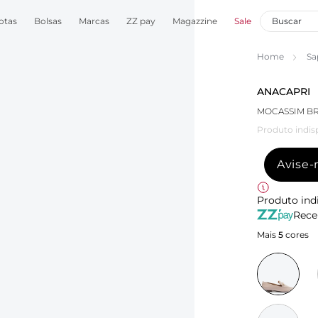
otas
Bolsas
Marcas
ZZ pay
Magazzine
Sale
Home
Sa
ANACAPRI
MOCASSIM BR
Produto indis
Avise
Produto ind
Rece
Mais
5
cores