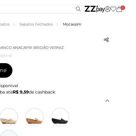
0
patos
Sapatos Fechados
Mocassim
ANCO ANACAPRI BRIDÃO VERNIZ
ponível
-me
isponível
ba até
R$ 9,59
de cashback