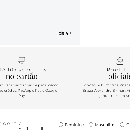
1 de 4
té 10x sem juros
Produto
no cartão
oficiai
m variadas formas de pagamento:
Arezzo, Schutz, Vans, Anacap
e crédito, Pix, Apple Pay e Google
Brizza, Alexandre Birman, V
Pay.
juntas num mesm
r dentro
Feminino
Masculino
O