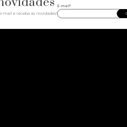
novidades
E-mail*
e-mail e receba as novidades!