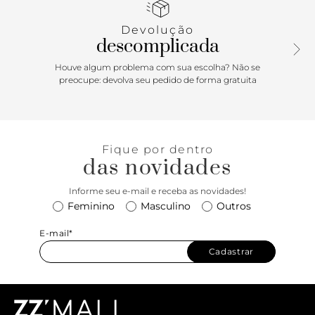
Porque Apostar: Aquele clássico que todo mundo AMA! O
Devolução
mocassim feminino ganha aplicação de bridão na mesma
descomplicada
cor do modelo, deixando tudo muito mais interessante, e
promete ser o destaque das suas montagens de meia
Houve algum problema com sua escolha? Não se
estação. Aliado do conforto e da praticidade, ele referencia
preocupe: devolva seu pedido de forma gratuita
os anos 90 em suas cores e design, sendo um verdadeiro
ícone atemporal.
Fique por dentro
das novidades
Informe seu e-mail e receba as novidades!
Feminino
Masculino
Outros
E-mail*
Cadastrar