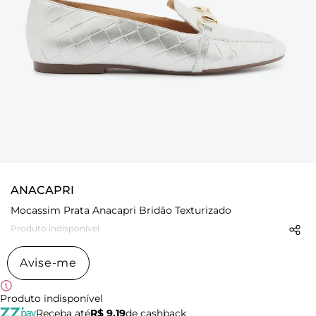
ANACAPRI
Mocassim Prata Anacapri Bridão Texturizado
Produto indisponível
Avise-me
Produto indisponível
Receba até
R$ 9,19
de cashback