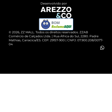
Entrega
ZZ Influ
Desenvolvido por
Devolução do Produto
ZZ MALL é confiável
Compre pelo WhatsApp
ZZPay
BOM
Cartão Presente
©
2026
, ZZ MALL. Todos os direitos reservados.
ZZAB
Comércio de Calçados Ltda. | Rua África do Sul, 2280. Padre
Mathias, Cariacica/ES. CEP: 29157-900 | CNPJ: 07.900.208/0077-
Vendas Corporativas
04