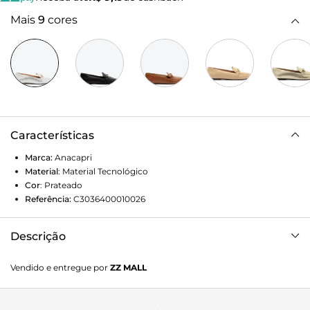
Mais
9
cores
Características
Marca:
Anacapri
Material
:
Material Tecnológico
Cor
:
Prateado
Referência:
C3036400010026
Descrição
Mocassim ANACAPRI prata em material similiar ao couro.
Vendido e entregue por
ZZ MALL
Posui bico levemente quadrado e aplicação de bridão na
gáspea na mesma cor do modelo. Salto baixo
emborrachado. Fechado, cobre todo o pé.