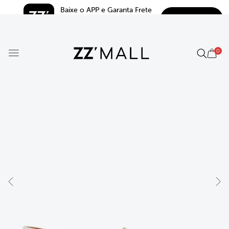
Baixe o APP e Garanta Frete 
BAIXAR
Grátis*
5.0
0