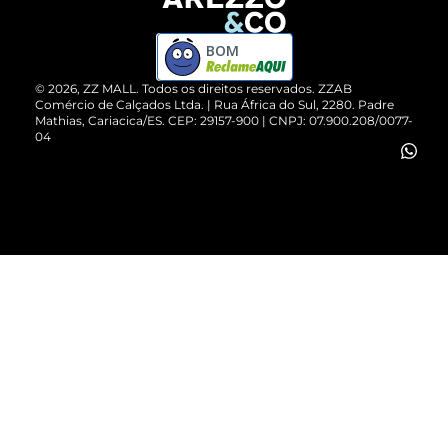
Devolução do Produto
ZZ MALL é confiável
Compre pelo WhatsApp
ZZPay
BOM
Cartão Presente
©
2026
, ZZ MALL. Todos os direitos reservados.
ZZAB
Comércio de Calçados Ltda. | Rua África do Sul, 2280. Padre
Mathias, Cariacica/ES. CEP: 29157-900 | CNPJ: 07.900.208/0077-
Vendas Corporativas
04