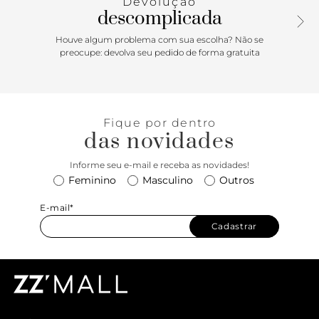
Devolução
descomplicada
Aquele clássico que todo mundo AMA! O mocassim
feminino ganha aplicação de bridão na mesma cor do
Houve algum problema com sua escolha? Não se
modelo, deixando tudo muito mais interessante, e promete
preocupe: devolva seu pedido de forma gratuita
ser o destaque das suas montagens de meia estação.
Aliado do conforto e da praticidade, ele referencia os anos
90 em suas cores e design, sendo um verdadeiro ícone
atemporal.
Fique por dentro
das novidades
Informe seu e-mail e receba as novidades!
Feminino
Masculino
Outros
E-mail*
Cadastrar