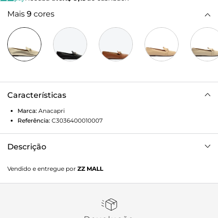
Mais
9
cores
Características
Marca:
Anacapri
Referência:
C3036400010007
Descrição
Mocassim ANACAPRI dourado em material similiar ao
Vendido e entregue por
ZZ MALL
couro. Posui bico levemente quadrado e aplicação de
bridão na gáspea na mesma cor do modelo. Salto baixo
emborrachado. Fechado, cobre todo o pé.
Porque Apostar