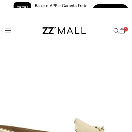
Baixe o APP e Garanta Frete 
BAIXAR
Grátis*
5.0
0