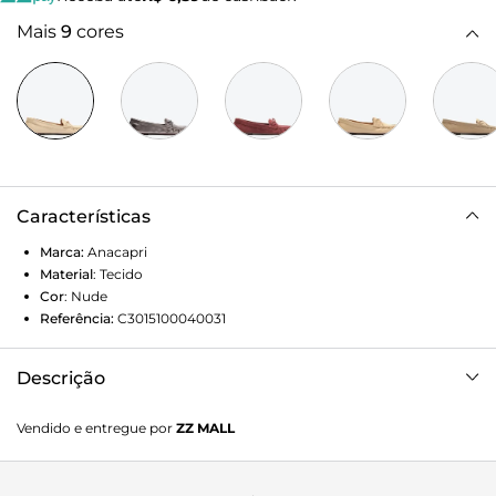
Mais
9
cores
Características
Marca:
Anacapri
Material
:
Tecido
Cor
:
Nude
Referência:
C3015100040031
Descrição
Mocassim feminino de material similar a couro, na cor
Vendido e entregue por
ZZ MALL
nude trigo. Possui aplicação de laço na gáspea, biqueira
quadrada e detalhe de costura aparente.