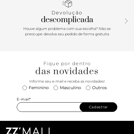
Porque Apostar
Devolução
O mocassim Lana é um dos nossos best-sellers, queridinho
descomplicada
das descomplicadas e agora, ele vem com mais cores para
aumentar sua coleção! Esse calçado ANACAPRI mega
Houve algum problema com sua escolha? Não se
versátil é perfeito para o dia a dia e se você está voltando
preocupe: devolva seu pedido de forma gratuita
pra rotina do escritório ele é ideal para montar looks mais
elaborados sem abrir mão do conforto que a gente tanto
preza no dia a dia. Nossa dica: ele fica super fofo
combinado com meias e ou meia-calça em looks com
Fique por dentro
peças mais curtas em dias frios, o efeito é super girly. Se
das novidades
joga!
Informe seu e-mail e receba as novidades!
Feminino
Masculino
Outros
E-mail*
Cadastrar