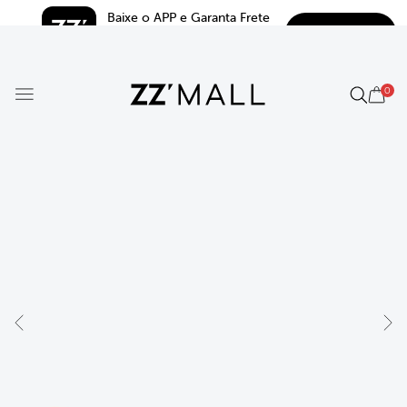
Baixe o APP e Garanta Frete 
BAIXAR
Grátis*
5.0
0