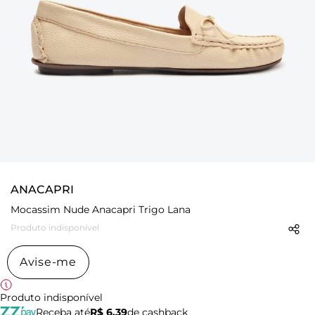
ANACAPRI
Mocassim Nude Anacapri Trigo Lana
Produto indisponível
Avise-me
Produto indisponível
Receba até
R$ 6,39
de cashback