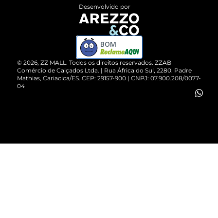
Entrega
ZZ Influ
Desenvolvido por
Devolução do Produto
ZZ MALL é confiável
Compre pelo WhatsApp
ZZPay
BOM
Cartão Presente
©
2026
, ZZ MALL. Todos os direitos reservados.
ZZAB
Comércio de Calçados Ltda. | Rua África do Sul, 2280. Padre
Mathias, Cariacica/ES. CEP: 29157-900 | CNPJ: 07.900.208/0077-
Vendas Corporativas
04