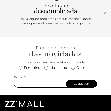
Parte frontal com pregas e detalhe aplicado no calcanhar.
Devolução
Com palmilha bege confortável e assinatura Anacapri, o
descomplicada
mocassim exibe o peito do pé.
Houve algum problema com sua escolha? Não se
Porque Apostar: Tem opção mais elegante para
preocupe: devolva seu pedido de forma gratuita
acompanhar suas produções com conforto e charme do
que o mocassim Lana? O mocassim Anacapri é tendência
absoluta e uma escolha prática e versátil - seja para ir ao
trabalho, seja para compor seus looks de passeio. É garantia
Fique por dentro
de um toque descolado e combina com tudo! Tá esperando
das novidades
o que para presentear neste Dia das Mães com esse
mocassim icônico? <3
Informe seu e-mail e receba as novidades!
Feminino
Masculino
Outros
E-mail*
Cadastrar