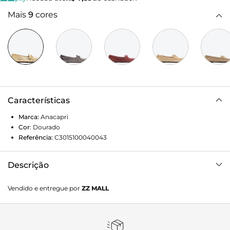
Mais
9
cores
Características
Marca:
Anacapri
Cor
:
Dourado
Referência:
C3015100040043
Descrição
Mocassim Lana acamurçado na cor dourada. O modelo
Vendido e entregue por
ZZ MALL
tem salto rasteiro flat, base emborrachada com leve
saltinho e bico redondo. Fechado, traz recorte lateral na
gáspea e aplicação de lacinho delicado sobre o cabedal.
Possui costura em pespontos no contorno da biqueira.