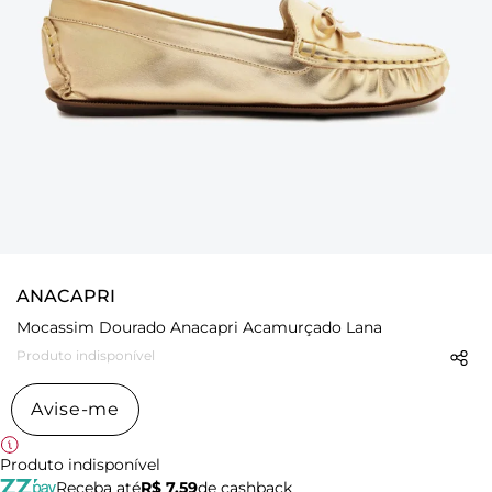
ANACAPRI
Mocassim Dourado Anacapri Acamurçado Lana
Produto indisponível
Avise-me
Produto indisponível
Receba até
R$ 7,59
de cashback