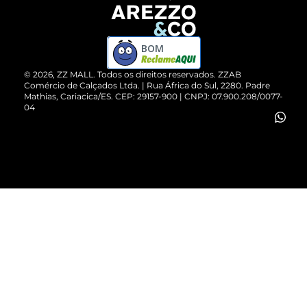
Devolução do Produto
ZZ MALL é confiável
Compre pelo WhatsApp
ZZPay
BOM
Cartão Presente
©
2026
, ZZ MALL. Todos os direitos reservados.
ZZAB
Comércio de Calçados Ltda. | Rua África do Sul, 2280. Padre
Mathias, Cariacica/ES. CEP: 29157-900 | CNPJ: 07.900.208/0077-
Vendas Corporativas
04