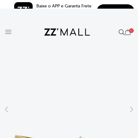
Baixe o APP e Garanta Frete 
BAIXAR
Grátis*
5.0
0