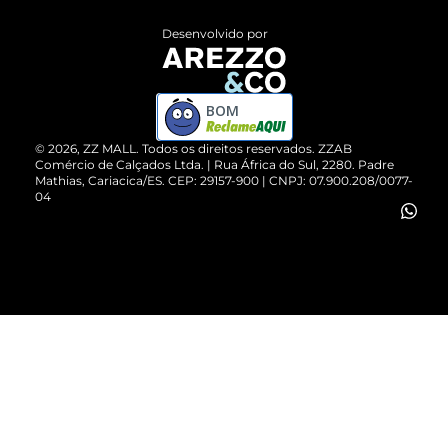
Entrega
ZZ Influ
Desenvolvido por
Devolução do Produto
ZZ MALL é confiável
Compre pelo WhatsApp
ZZPay
BOM
Cartão Presente
©
2026
, ZZ MALL. Todos os direitos reservados.
ZZAB
Comércio de Calçados Ltda. | Rua África do Sul, 2280. Padre
Mathias, Cariacica/ES. CEP: 29157-900 | CNPJ: 07.900.208/0077-
Vendas Corporativas
04