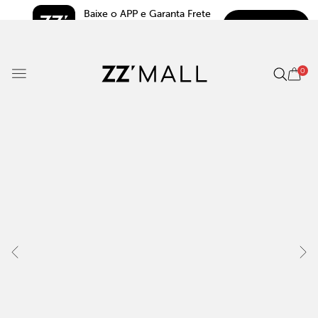
Baixe o APP e Garanta Frete 
BAIXAR
Grátis*
5.0
0