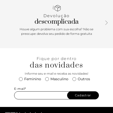
transpassada, que fecha em laço sobre a biqueira. Com
detalhe emborrachado preto no calcanhar.
Devolução
Porque Apostar
descomplicada
Um clássico e sinônimo de elegância e praticidade, o
Houve algum problema com sua escolha? Não se
mocassim é o sapato ideal para se ter no guarda-roupa em
preocupe: devolva seu pedido de forma gratuita
qualquer estação! O sapato surge com uma pegada retrô e
é garantia de muito conforto e estilo. Democrático,
combina com as mais diversas peças, do jeans à alfaiataria,
e vai do office ao passeio com charme.
Fique por dentro
das novidades
Informe seu e-mail e receba as novidades!
Feminino
Masculino
Outros
E-mail*
Cadastrar