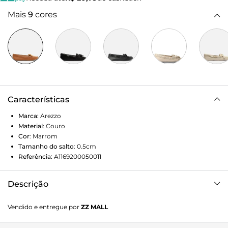
Mais
9
cores
Características
Marca:
Arezzo
Material
:
Couro
Cor
:
Marrom
Tamanho do salto
:
0.5cm
Referência:
A1169200050011
Descrição
Mocassim marrom de couro. O sapato tem salto rasteiro e
Vendido e entregue por
ZZ MALL
shape arredondado na ponta. Fechado, traz faixa de couro
sobreposta no contorno do cabedal e fita de gorgurão