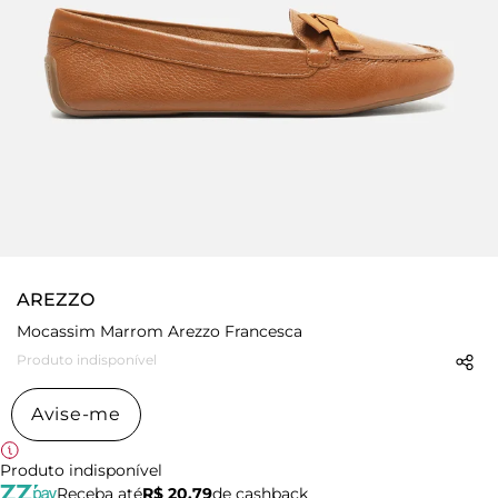
AREZZO
Mocassim Marrom Arezzo Francesca
Produto indisponível
Avise-me
Produto indisponível
Receba até
R$ 20,79
de cashback