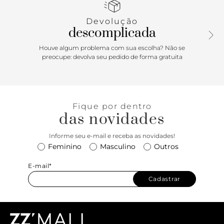
marrom no calcanhar.
Devolução
Porque Apostar
descomplicada
Um clássico e sinônimo de elegância e praticidade, o
Houve algum problema com sua escolha? Não se
mocassim é o sapato ideal para se ter no guarda-roupa em
preocupe: devolva seu pedido de forma gratuita
qualquer estação! O modelo surge com uma pegada retrô
e é garantia de muito conforto e estilo. Democrático,
combina com as mais diversas peças, do jeans à alfaiataria,
e vai do office ao passeio com charme.
Fique por dentro
das novidades
Informe seu e-mail e receba as novidades!
Feminino
Masculino
Outros
E-mail*
Cadastrar