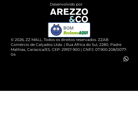
Entrega
ZZ Influ
Desenvolvido por
Devolução do Produto
ZZ MALL é confiável
Compre pelo WhatsApp
ZZPay
BOM
Cartão Presente
©
2026
, ZZ MALL. Todos os direitos reservados.
ZZAB
Comércio de Calçados Ltda. | Rua África do Sul, 2280. Padre
Mathias, Cariacica/ES. CEP: 29157-900 | CNPJ: 07.900.208/0077-
Vendas Corporativas
04