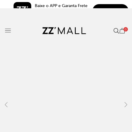
Baixe o APP e Garanta Frete 
BAIXAR
Grátis*
5.0
0