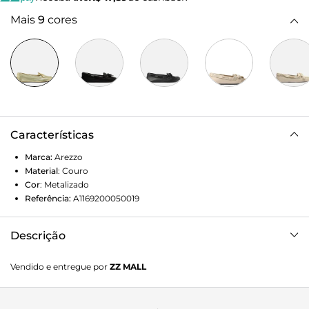
Mais
9
cores
Características
Marca:
Arezzo
Material
:
Couro
Cor
:
Metalizado
Referência:
A1169200050019
Descrição
Mocassim dourado de couro. O modelo tem salto rasteiro e
Vendido e entregue por
ZZ MALL
bico redondo. Fechado, traz faixa de couro sobreposta no
contorno do cabedal e fita de gorgurão transpassada, que
fecha em laço sobre a biqueira. Com detalhe emborrachado