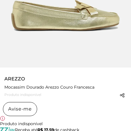
AREZZO
Mocassim Dourado Arezzo Couro Francesca
Produto indisponível
Avise-me
Produto indisponível
Receba até
R$ 17,59
de cashback