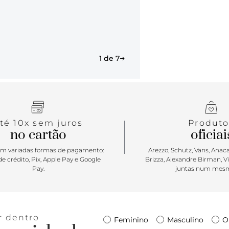
Mocassim, o 
detalhe em l
Aposte em us
efeito girly!
1 de 7
té 10x sem juros
Produto
no cartão
oficiai
m variadas formas de pagamento:
Arezzo, Schutz, Vans, Anacap
e crédito, Pix, Apple Pay e Google
Brizza, Alexandre Birman, V
Pay.
juntas num mesm
r dentro
Feminino
Masculino
O