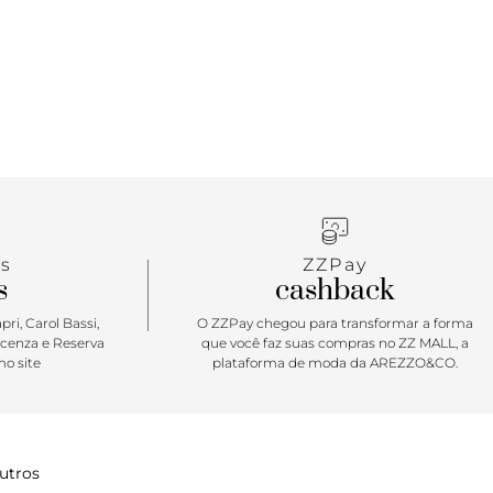
que dizer dessa peça tão clássica e tão versátil! O
aço deixa a peça ainda mais delicada e romântica.
ar com saias, shorts e blusas de gola alta para um
s
ZZPay
s
cashback
ri, Carol Bassi,
O ZZPay chegou para transformar a forma
icenza e Reserva
que você faz suas compras no ZZ MALL, a
o site
plataforma de moda da AREZZO&CO.
utros