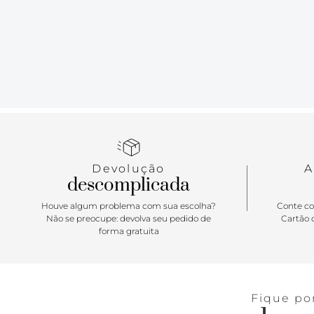
Devolução
A
descomplicada
Houve algum problema com sua escolha?
Conte co
Não se preocupe: devolva seu pedido de
Cartão d
forma gratuita
Fique po