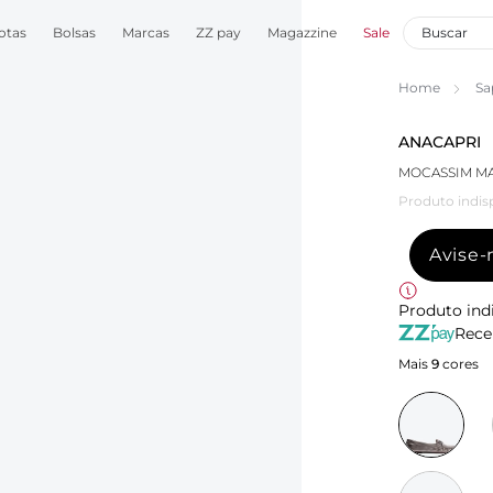
otas
Bolsas
Marcas
ZZ pay
Magazzine
Sale
Home
Sa
ANACAPRI
MOCASSIM M
Produto indis
Avise
Produto ind
Rece
Mais
9
cores