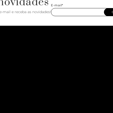
novidades
E-mail*
e-mail e receba as novidades!