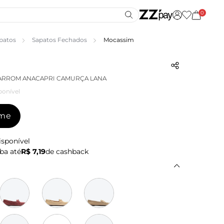
0
patos
Sapatos Fechados
Mocassim
ARROM ANACAPRI CAMURÇA LANA
ponível
-me
isponível
ba até
R$ 7,19
de cashback