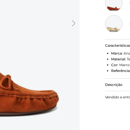
Característica
Marca:
Ana
Material
:
T
Cor
:
Marr
Referência
Descrição
Mocassim de
Vendido e ent
calcanhar. T
gáspea. Com
calcanhar
Porque Apo