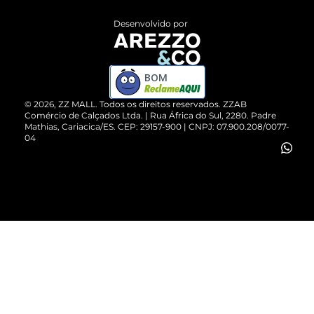
Entrega
ZZ Influ
Desenvolvido por
Devolução do Produto
ZZ MALL é confiável
Compre pelo WhatsApp
ZZPay
BOM
Cartão Presente
©
2026
, ZZ MALL. Todos os direitos reservados.
ZZAB
Comércio de Calçados Ltda. | Rua África do Sul, 2280. Padre
Mathias, Cariacica/ES. CEP: 29157-900 | CNPJ: 07.900.208/0077-
Vendas Corporativas
04