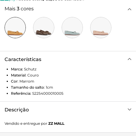
Mais
3
cores
Características
Marca:
Schutz
Material
:
Couro
Cor
:
Marrom
Tamanho do salto
:
1cm
Referência:
S2254000010005
Descrição
Mocassim em couro com acabamento em suede, com
Vendido e entregue por
ZZ MALL
costura aparente no cabedal, detalhe de laço na parte
superior e aplicação de ilhós dourados ao redor.