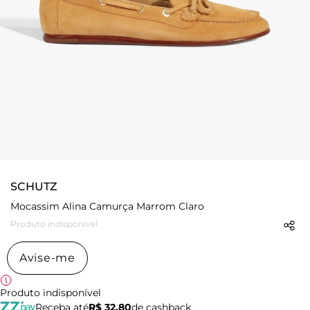
SCHUTZ
Mocassim Alina Camurça Marrom Claro
Produto indisponível
Avise-me
Produto indisponível
Receba até
R$ 32,80
de cashback