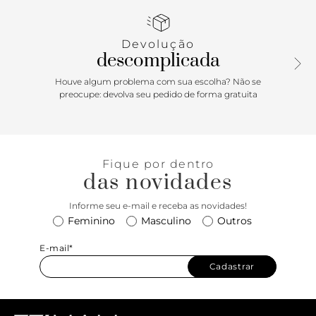
Devolução
descomplicada
Houve algum problema com sua escolha? Não se
preocupe: devolva seu pedido de forma gratuita
Fique por dentro
das novidades
Informe seu e-mail e receba as novidades!
Feminino
Masculino
Outros
E-mail*
Cadastrar