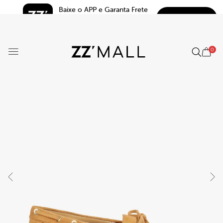
Baixe o APP e Garanta Frete 
BAIXAR
Grátis*
5.0
0