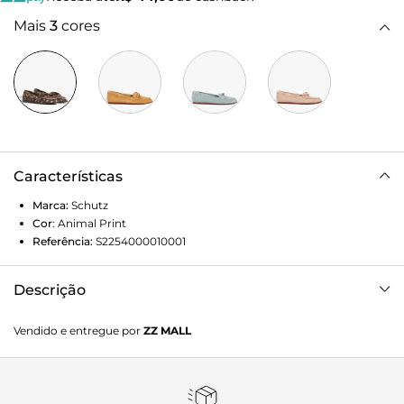
Mais
3
cores
Características
Marca:
Schutz
Cor
:
Animal Print
Referência:
S2254000010001
Descrição
Mocassim em couro com acabamento em suede, com
Vendido e entregue por
ZZ MALL
costura aparente no cabedal, detalhe de la o na parte
superior e aplica o de ilh s dourados ao redor.