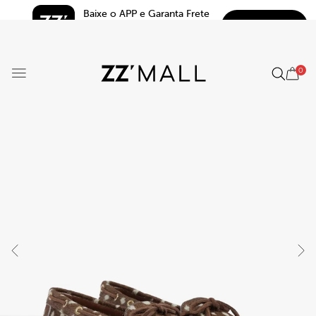
Baixe o APP e Garanta Frete 
BAIXAR
Grátis*
5.0
0