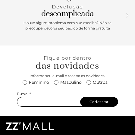
Devolução
descomplicada
Houve algum problema com sua escolha? Não se
preocupe: devolva seu pedido de forma gratuita
Fique por dentro
das novidades
Informe seu e-mail e receba as novidades!
Feminino
Masculino
Outros
E-mail*
Cadastrar