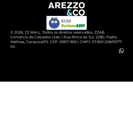
Devolução do Produto
ZZ MALL é confiável
Compre pelo WhatsApp
ZZPay
BOM
Cartão Presente
©
2026
, ZZ MALL. Todos os direitos reservados.
ZZAB
Comércio de Calçados Ltda. | Rua África do Sul, 2280. Padre
Mathias, Cariacica/ES. CEP: 29157-900 | CNPJ: 07.900.208/0077-
Vendas Corporativas
04