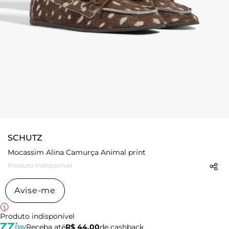
SCHUTZ
Mocassim Alina Camurça Animal print
Produto indisponível
Avise-me
Produto indisponível
Receba até
R$ 44,00
de cashback