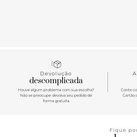
Devolução
A
descomplicada
Houve algum problema com sua escolha?
Conte co
Não se preocupe: devolva seu pedido de
Cartão d
forma gratuita
Fique po