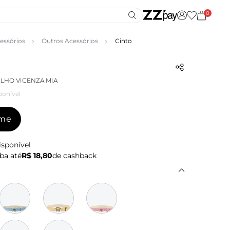
0
essórios
Outros Acessórios
Cinto
LHO VICENZA MIA
ponível
-me
isponível
ba até
R$ 18,80
de cashback