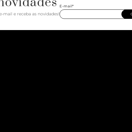
novidades
E-mail*
e-mail e receba as novidades!