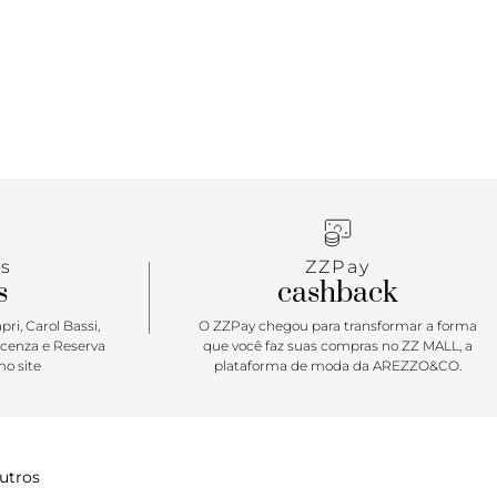
s
ZZPay
s
cashback
ri, Carol Bassi,
O ZZPay chegou para transformar a forma
icenza e Reserva
que você faz suas compras no ZZ MALL, a
o site
plataforma de moda da AREZZO&CO.
utros