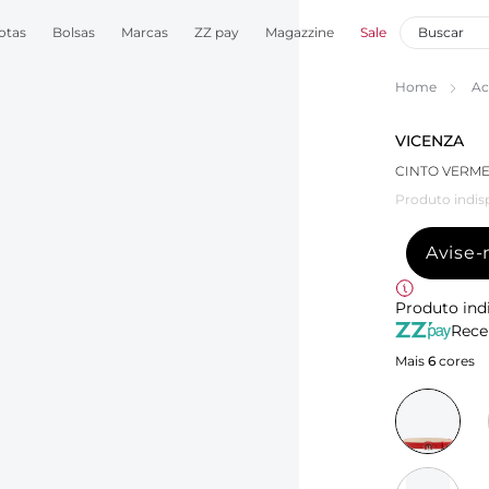
otas
Bolsas
Marcas
ZZ pay
Magazzine
Sale
Home
Ac
VICENZA
CINTO VERME
Produto indis
Avise
Produto ind
Rece
Mais
6
cores