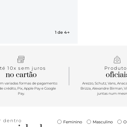
1 de 4
té 10x sem juros
Produto
no cartão
oficiai
m variadas formas de pagamento:
Arezzo, Schutz, Vans, Anacap
e crédito, Pix, Apple Pay e Google
Brizza, Alexandre Birman, V
Pay.
juntas num mesm
r dentro
Feminino
Masculino
O