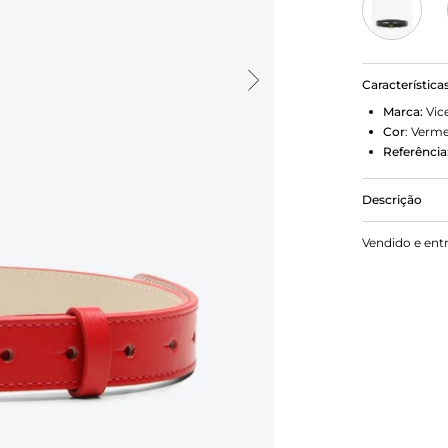
Característica
Marca:
Vic
Cor
:
Verme
Referência
Descrição
Cinto em co
Vendido e ent
toque de es
Perfeito par
charme extr