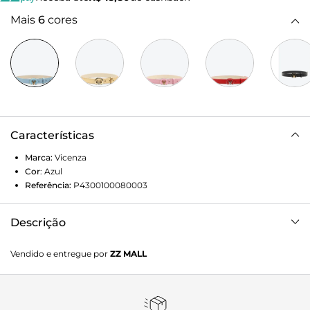
Mais
6
cores
Características
Marca:
Vicenza
Cor
:
Azul
Referência:
P4300100080003
Descrição
Largura 2,6cm - Tamanhos: P-75cm / M-85cm / G-95cm
Vendido e entregue por
ZZ MALL