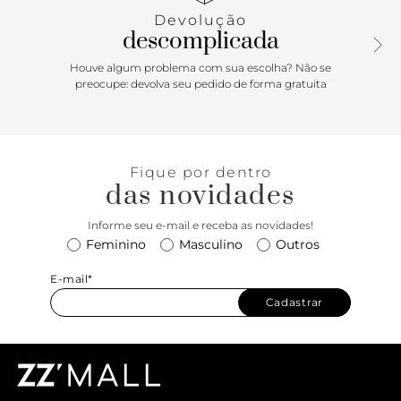
Devolução
descomplicada
Houve algum problema com sua escolha? Não se
preocupe: devolva seu pedido de forma gratuita
Fique por dentro
das novidades
Informe seu e-mail e receba as novidades!
Feminino
Masculino
Outros
E-mail*
Cadastrar