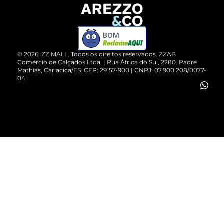
Devolução do Produto
ZZ MALL é confiável
Compre pelo WhatsApp
ZZPay
BOM
Cartão Presente
©
2026
, ZZ MALL. Todos os direitos reservados.
ZZAB
Comércio de Calçados Ltda. | Rua África do Sul, 2280. Padre
Mathias, Cariacica/ES. CEP: 29157-900 | CNPJ: 07.900.208/0077-
Vendas Corporativas
04