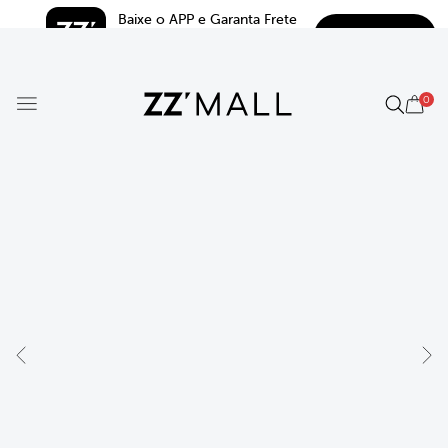
Baixe o APP e Garanta Frete 
BAIXAR
Grátis*
5.0
0