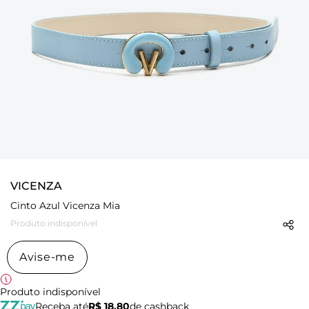
VICENZA
Cinto Azul Vicenza Mia
Produto indisponível
Avise-me
Produto indisponível
Receba até
R$ 18,80
de cashback