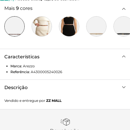
Mais
9
cores
Características
Marca:
Arezzo
Referência:
A4300005240026
Descrição
Cinto feminino marrom de couro em tira fina. O acess�rio
Vendido e entregue por
ZZ MALL
tem aplica��o de pe�a met�lica, geom�trica e vazada.
Parte interna em material com monograma Arezzo. Para
uso na cintura, � ajust�vel e tem passador em tira de
couro.