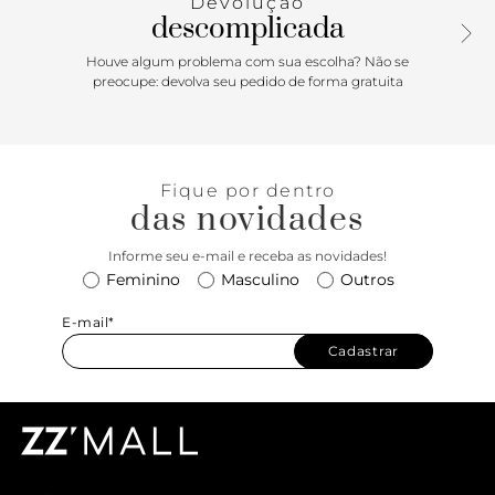
Devolução
descomplicada
Houve algum problema com sua escolha? Não se
preocupe: devolva seu pedido de forma gratuita
Fique por dentro
das novidades
Informe seu e-mail e receba as novidades!
Feminino
Masculino
Outros
E-mail*
Cadastrar