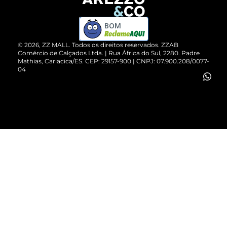
Devolução do Produto
ZZ MALL é confiável
Compre pelo WhatsApp
ZZPay
BOM
Cartão Presente
©
2026
, ZZ MALL. Todos os direitos reservados.
ZZAB
Comércio de Calçados Ltda. | Rua África do Sul, 2280. Padre
Mathias, Cariacica/ES. CEP: 29157-900 | CNPJ: 07.900.208/0077-
Vendas Corporativas
04