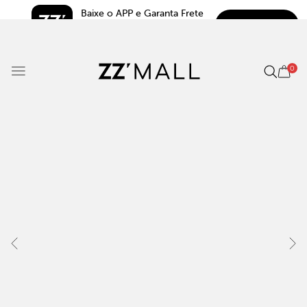
Baixe o APP e Garanta Frete 
BAIXAR
Grátis*
5.0
0