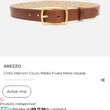
AREZZO
Cinto Marrom Couro Médio Fivela Metal Vazada
Produto indisponível
Avise-me
Produto indisponível
Receba até
R$ 17,59
de cashback