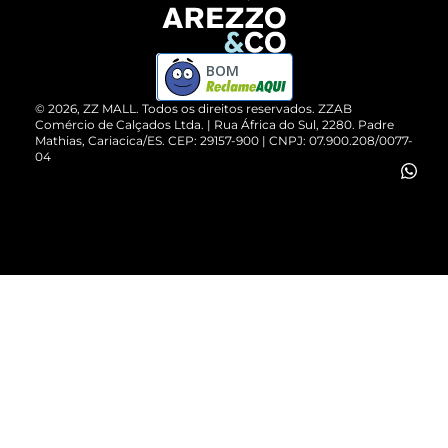
Devolução do Produto
ZZ MALL é confiável
Compre pelo WhatsApp
ZZPay
BOM
Cartão Presente
©
2026
, ZZ MALL. Todos os direitos reservados.
ZZAB
Comércio de Calçados Ltda. | Rua África do Sul, 2280. Padre
Mathias, Cariacica/ES. CEP: 29157-900 | CNPJ: 07.900.208/0077-
Vendas Corporativas
04