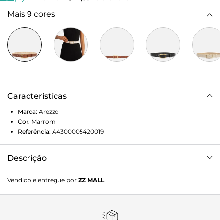
Mais
9
cores
Características
Marca:
Arezzo
Cor
:
Marrom
Referência:
A4300005420019
Descrição
Cinto Marrom Couro Médio Fivela Metal Vazada
Vendido e entregue por
ZZ MALL