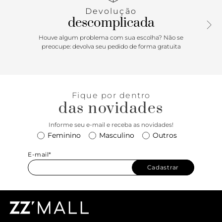
Devolução
descomplicada
Houve algum problema com sua escolha? Não se
preocupe: devolva seu pedido de forma gratuita
Fique por dentro
das novidades
Informe seu e-mail e receba as novidades!
Feminino
Masculino
Outros
E-mail*
Cadastrar