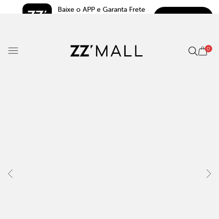
Baixe o APP e Garanta Frete 
BAIXAR
Grátis*
5.0
0