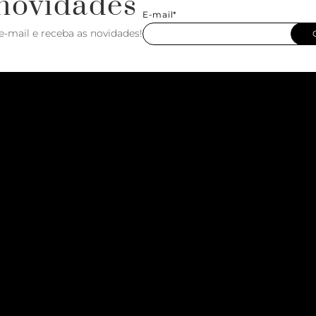
novidades
E-mail*
e-mail e receba as novidades!