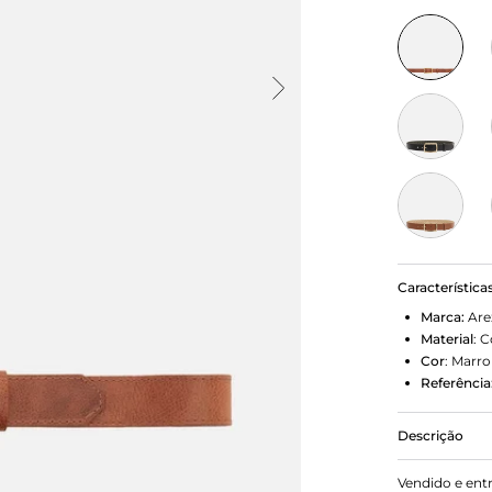
Característica
Marca:
Are
Material
:
C
Cor
:
Marr
Referência
Descrição
Cinto marro
Vendido e ent
vem em tira