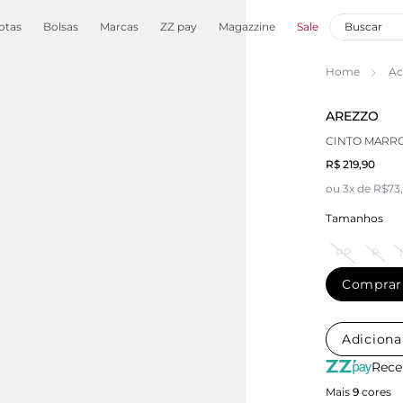
otas
Bolsas
Marcas
ZZ pay
Magazzine
Sale
Home
Ac
AREZZO
CINTO MARR
R$ 219,90
ou 3x de R$73
Tamanhos
PP
P
Comprar
Adiciona
Rece
Mais
9
cores