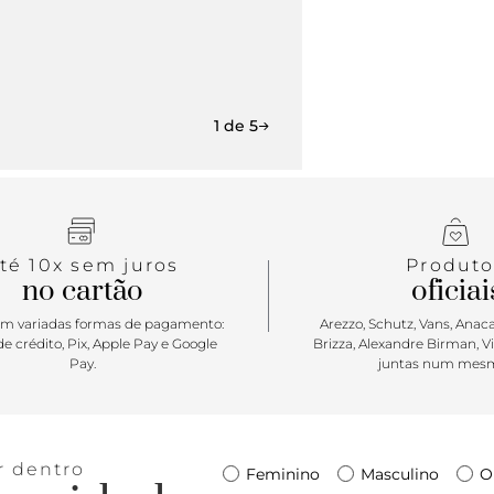
com inscriç
em couro. Pa
regulável.
1 de 5
té 10x sem juros
Produto
no cartão
oficiai
m variadas formas de pagamento:
Arezzo, Schutz, Vans, Anacap
e crédito, Pix, Apple Pay e Google
Brizza, Alexandre Birman, V
Pay.
juntas num mesm
r dentro
Feminino
Masculino
O