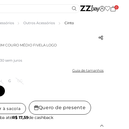
0
essórios
Outros Acessórios
Cinto
OM COURO MÉDIO FIVELA LOGO
,30 sem juros
Guia de tamanhos
M
G
GG
Quero de presente
r à sacola
ba até
R$ 17,59
de cashback