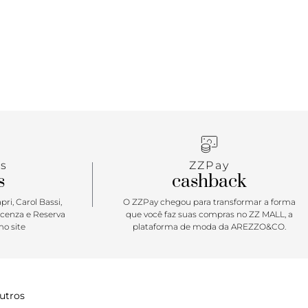
ão do nome da marca. Conta ainda com passador
ra uso na cintura ou nos passantes da calça, é
s
ZZPay
s
cashback
ri, Carol Bassi,
O ZZPay chegou para transformar a forma
icenza e Reserva
que você faz suas compras no ZZ MALL, a
o site
plataforma de moda da AREZZO&CO.
utros