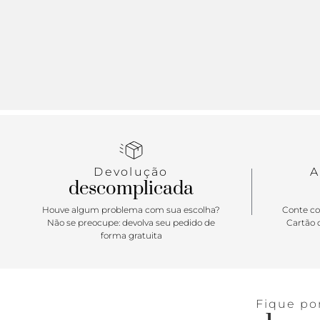
Devolução
A
descomplicada
Houve algum problema com sua escolha?
Conte co
Não se preocupe: devolva seu pedido de
Cartão d
forma gratuita
Fique po