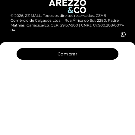
Devolução do Produto
ZZ MALL é confiável
Compre pelo WhatsApp
©
2026
, ZZ MALL. Todos os direitos reservados.
ZZAB
ZZPay
Comércio de Calçados Ltda. | Rua África do Sul, 2280. Padre
Mathias, Cariacica/ES. CEP: 29157-900 | CNPJ: 07.900.208/0077-
Cartão Presente
04
Vendas Corporativas
Comprar