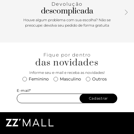
exibe todo o pé.
Devolução
descomplicada
Houve algum problema com sua escolha? Não se
preocupe: devolva seu pedido de forma gratuita
Fique por dentro
das novidades
Informe seu e-mail e receba as novidades!
Feminino
Masculino
Outros
E-mail*
Cadastrar