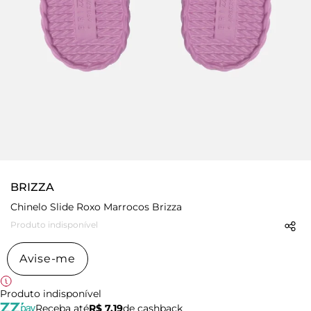
BRIZZA
Chinelo Slide Roxo Marrocos Brizza
Produto indisponível
Avise-me
Produto indisponível
Receba até
R$ 7,19
de cashback