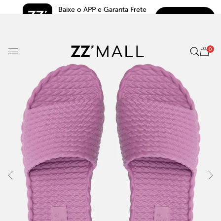
Baixe o APP e Garanta Frete 
BAIXAR
Grátis*
5.0
0