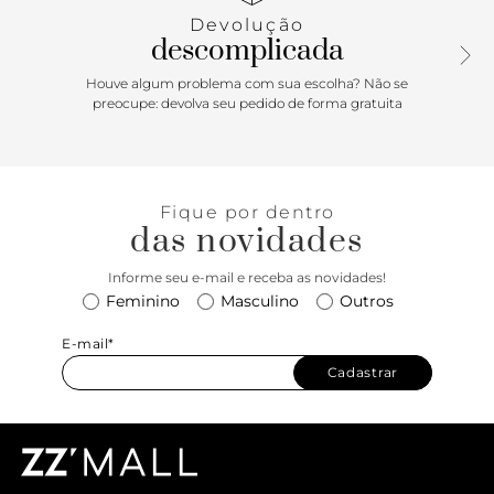
todo o pé.
Devolução
descomplicada
Houve algum problema com sua escolha? Não se
preocupe: devolva seu pedido de forma gratuita
Fique por dentro
das novidades
Informe seu e-mail e receba as novidades!
Feminino
Masculino
Outros
E-mail*
Cadastrar