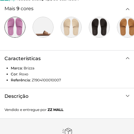
Mais
9
cores
Características
Marca:
Brizza
Cor
:
Roxo
Referência:
Z1904100010007
Descrição
Chinelo slide roxo em EVA. O modelo tem sola rasteira flat,
Vendido e entregue por
ZZ MALL
com formato que imita tiras de cordão torcido, e palmilha
texturizada com aspecto tramado e tag lisa do nome da
marca. De bico redondo, traz tira larga, também com
textura tramada, sobre os dedos. Aberto, o chinelo exibe