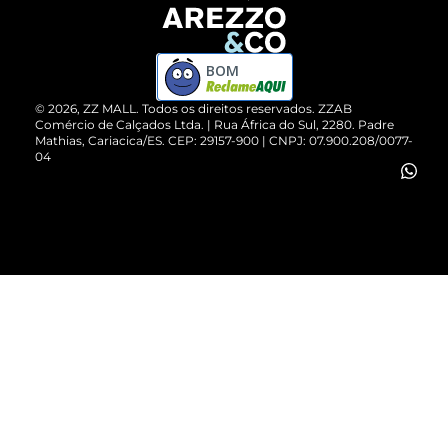
Devolução do Produto
ZZ MALL é confiável
Compre pelo WhatsApp
ZZPay
BOM
Cartão Presente
©
2026
, ZZ MALL. Todos os direitos reservados.
ZZAB
Comércio de Calçados Ltda. | Rua África do Sul, 2280. Padre
Mathias, Cariacica/ES. CEP: 29157-900 | CNPJ: 07.900.208/0077-
Vendas Corporativas
04