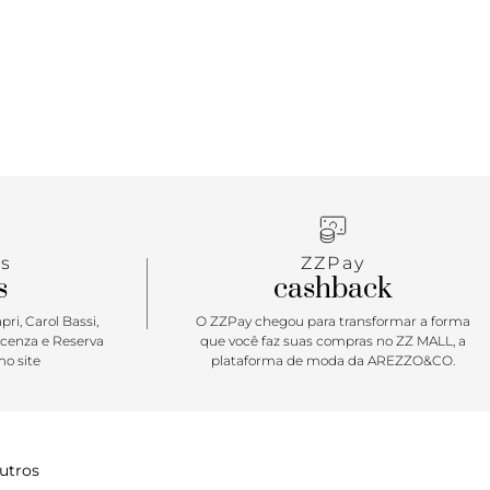
s
ZZPay
s
cashback
ri, Carol Bassi,
O ZZPay chegou para transformar a forma
icenza e Reserva
que você faz suas compras no ZZ MALL, a
o site
plataforma de moda da AREZZO&CO.
utros