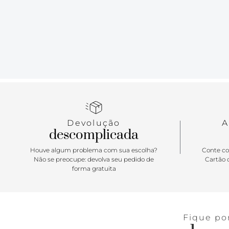
Devolução
A
descomplicada
Houve algum problema com sua escolha?
Conte co
Não se preocupe: devolva seu pedido de
Cartão d
forma gratuita
Fique po