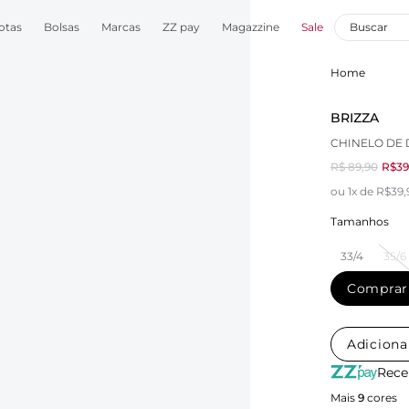
otas
Bolsas
Marcas
ZZ pay
Magazzine
Sale
Home
BRIZZA
CHINELO DE 
R$ 89,90
R$39
ou 1x de R$39
Tamanhos
33/4
35/6
Comprar
Adiciona
Rece
Mais
9
cores