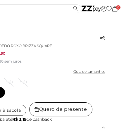
0
DEDO ROXO BRIZZA SQUARE
,90
,90 sem juros
Guia de tamanhos
37/8
39/0
Quero de presente
r à sacola
ba até
R$ 3,19
de cashback