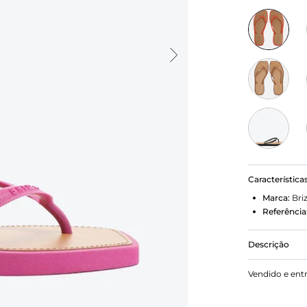
Característica
Marca:
Bri
Referência
Descrição
Chinelo de d
Vendido e ent
borracha e p
finas injeta
nome da mar