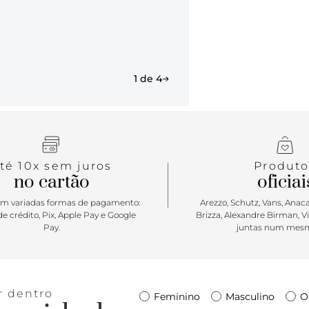
todo o pé.
1 de 4
té 10x sem juros
Produto
no cartão
oficiai
m variadas formas de pagamento:
Arezzo, Schutz, Vans, Anacap
e crédito, Pix, Apple Pay e Google
Brizza, Alexandre Birman, V
Pay.
juntas num mesm
r dentro
Feminino
Masculino
O