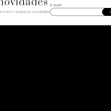
novidades
E-mail*
e-mail e receba as novidades!