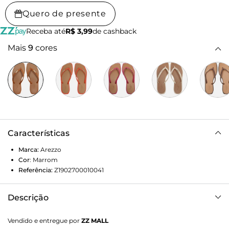
Quero de presente
Receba até
R$ 3,99
de cashback
Mais
9
cores
Características
Marca:
Arezzo
Cor
:
Marrom
Referência:
Z1902700010041
Descrição
Chinelo de Dedo Marrom Recouro Square
Vendido e entregue por
ZZ MALL