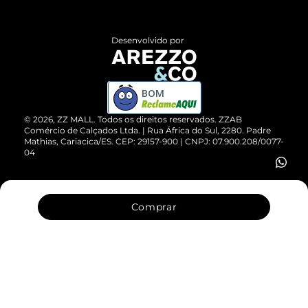
Central de Atendimento
Políticas de Privacidade
Entrega
ZZ Influ
Desenvolvido por
Devolução do Produto
ZZ MALL é confiável
Compre pelo WhatsApp
ZZPay
BOM
Cartão Presente
©
2026
, ZZ MALL. Todos os direitos reservados.
ZZAB
Comércio de Calçados Ltda. | Rua África do Sul, 2280. Padre
Mathias, Cariacica/ES. CEP: 29157-900 | CNPJ: 07.900.208/0077-
Vendas Corporativas
04
Comprar