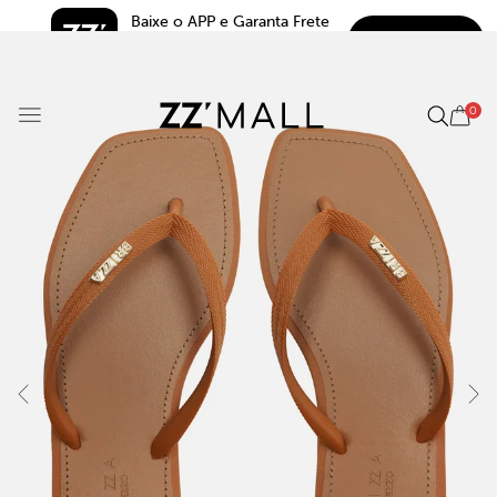
Baixe o APP e Garanta Frete 
BAIXAR
Grátis*
5.0
0