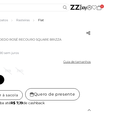
0
patos
Rasteiras
Flat
 DEDO ROSÉ RECOURO SQUARE BRIZZA
,90 sem juros
Guia de tamanhos
37/8
39/0
Quero de presente
r à sacola
ba até
R$ 7,19
de cashback