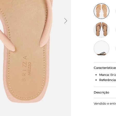
Característica
Marca:
Bri
Referência
Descrição
Chinelo de d
Vendido e ent
emborracha
costura pes
tiras finas 