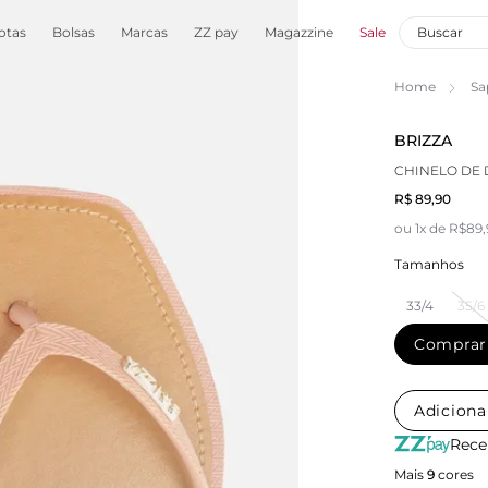
otas
Bolsas
Marcas
ZZ pay
Magazzine
Sale
Home
Sa
BRIZZA
CHINELO DE
R$ 89,90
ou 1x de R$89
Tamanhos
33/4
35/6
Comprar
Adiciona
Rece
Mais
9
cores