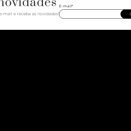
novidades
E-mail*
e-mail e receba as novidades!