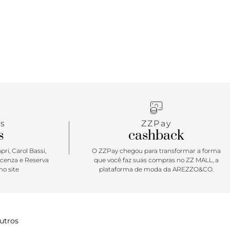
etálica do nome da marca em uma delas. Aberto, o
edo exibe todo o pé.
s
ZZPay
s
cashback
ri, Carol Bassi,
O ZZPay chegou para transformar a forma
icenza e Reserva
que você faz suas compras no ZZ MALL, a
o site
plataforma de moda da AREZZO&CO.
utros