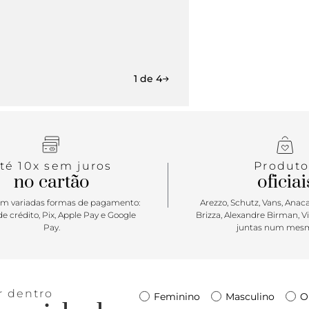
inscrição m
chinelo de d
1 de 4
té 10x sem juros
Produto
no cartão
oficiai
m variadas formas de pagamento:
Arezzo, Schutz, Vans, Anacap
e crédito, Pix, Apple Pay e Google
Brizza, Alexandre Birman, V
Pay.
juntas num mesm
r dentro
Feminino
Masculino
O