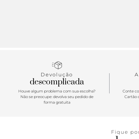
Devolução
A
descomplicada
Houve algum problema com sua escolha?
Conte co
Não se preocupe: devolva seu pedido de
Cartão d
forma gratuita
Fique po