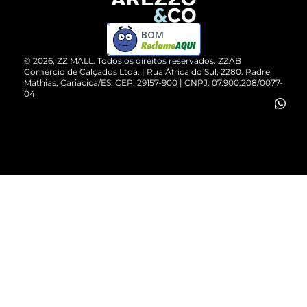
Devolução do Produto
ZZ MALL é confiável
Compre pelo WhatsApp
ZZPay
BOM
Cartão Presente
©
2026
, ZZ MALL. Todos os direitos reservados.
ZZAB
Comércio de Calçados Ltda. | Rua África do Sul, 2280. Padre
Mathias, Cariacica/ES. CEP: 29157-900 | CNPJ: 07.900.208/0077-
Vendas Corporativas
04