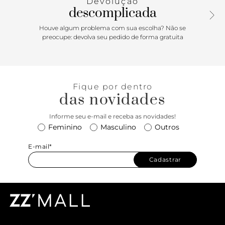
Devolução
descomplicada
Houve algum problema com sua escolha? Não se
preocupe: devolva seu pedido de forma gratuita
Fique por dentro
das novidades
Informe seu e-mail e receba as novidades!
Feminino
Masculino
Outros
E-mail*
Cadastrar