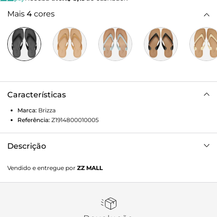
Mais
4
cores
Características
Marca:
Brizza
Referência:
Z1914800010005
Descrição
Chinelo de dedo preto. O modelo tem sola rasteira flat
Vendido e entregue por
ZZ MALL
emborrachada e palmilha lisa com contorno em costura
pesponto e nome da marca. Com ponta quadrada, traz tiras
largas injetadas, dividindo os dedos. Aberto, o chinelo de
dedo exibe todo o pé.