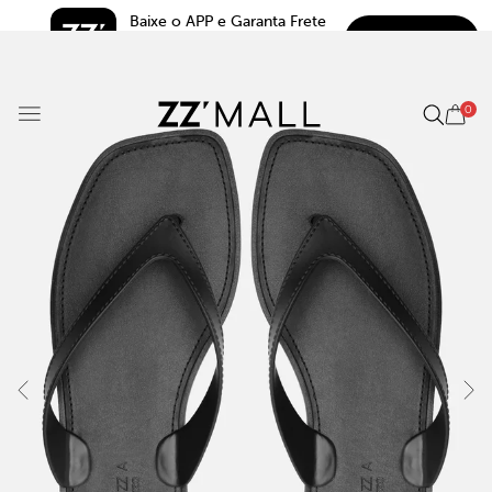
Baixe o APP e Garanta Frete 
BAIXAR
Grátis*
5.0
0