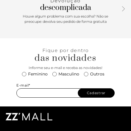
Devolução
descomplicada
Houve algum problema com sua escolha? Não se
preocupe: devolva seu pedido de forma gratuita
Fique por dentro
das novidades
Informe seu e-mail e receba as novidades!
Feminino
Masculino
Outros
E-mail*
Cadastrar