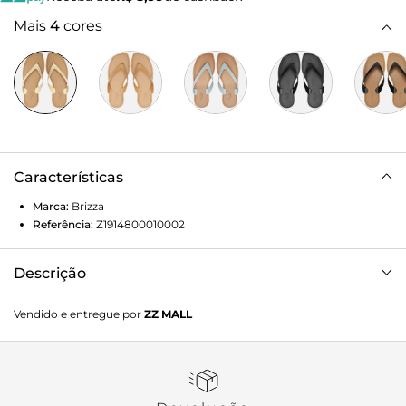
Mais
4
cores
Características
Marca:
Brizza
Referência:
Z1914800010002
Descrição
Chinelo de dedo branco. O modelo tem sola rasteira flat
Vendido e entregue por
ZZ MALL
emborrachada e palmilha marrom lisa com contorno em
costura pesponto e nome da marca. Com ponta quadrada,
traz tiras largas injetadas, dividindo os dedos. Aberto, o
chinelo de dedo exibe todo o pé.