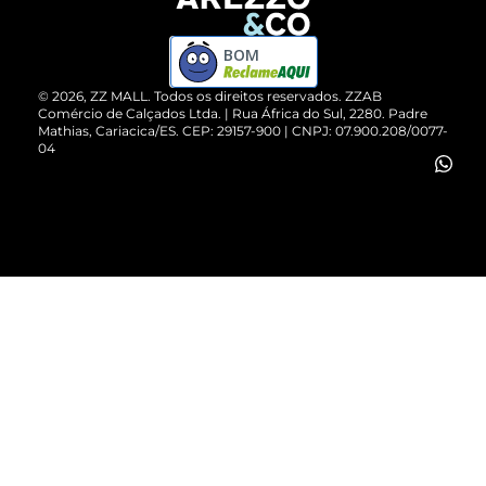
Devolução do Produto
ZZ MALL é confiável
Compre pelo WhatsApp
ZZPay
BOM
Cartão Presente
©
2026
, ZZ MALL. Todos os direitos reservados.
ZZAB
Comércio de Calçados Ltda. | Rua África do Sul, 2280. Padre
Mathias, Cariacica/ES. CEP: 29157-900 | CNPJ: 07.900.208/0077-
Vendas Corporativas
04