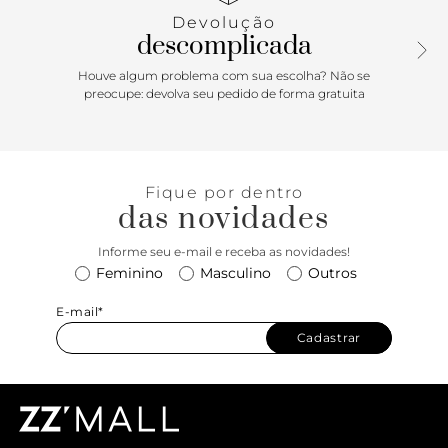
o pé.
Devolução
descomplicada
Houve algum problema com sua escolha? Não se
preocupe: devolva seu pedido de forma gratuita
Fique por dentro
das novidades
Informe seu e-mail e receba as novidades!
Feminino
Masculino
Outros
E-mail*
Cadastrar