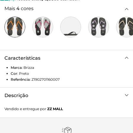
Mais
4
cores
Características
Marca:
Brizza
Cor
:
Preto
Referência:
Z1902701160007
Descrição
Chinelo de dedo preto estampa mística. O sapato tem sola
Vendido e entregue por
ZZ MALL
rasteira flat em borracha e palmilha estampada com nome
da marca. Traz ponta quadrada, traz tiras laranjas com
acabamento liso, dividindo os dedos, e com nome da
marca em uma delas. Aberto, o chinelo de dedo exibe todo