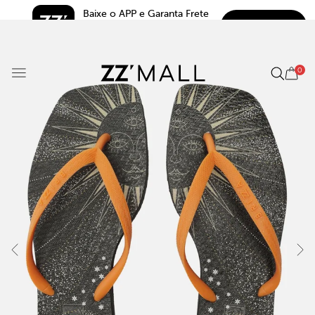
Baixe o APP e Garanta Frete 
BAIXAR
Grátis*
5.0
0