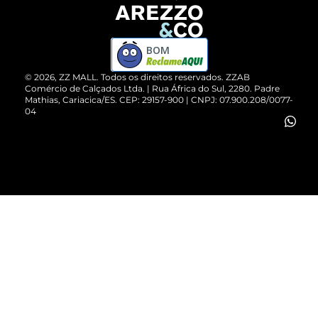
Devolução do Produto
ZZ MALL é confiável
Compre pelo WhatsApp
ZZPay
BOM
Cartão Presente
©
2026
, ZZ MALL. Todos os direitos reservados.
ZZAB
Comércio de Calçados Ltda. | Rua África do Sul, 2280. Padre
Mathias, Cariacica/ES. CEP: 29157-900 | CNPJ: 07.900.208/0077-
Vendas Corporativas
04