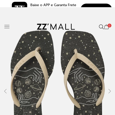
Baixe o APP e Garanta Frete 
BAIXAR
Grátis*
5.0
0