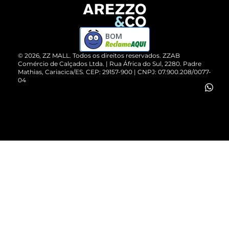
Devolução do Produto
ZZ MALL é confiável
Compre pelo WhatsApp
ZZPay
BOM
Cartão Presente
©
2026
, ZZ MALL. Todos os direitos reservados.
ZZAB
Comércio de Calçados Ltda. | Rua África do Sul, 2280. Padre
Mathias, Cariacica/ES. CEP: 29157-900 | CNPJ: 07.900.208/0077-
Vendas Corporativas
04