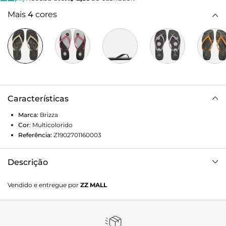
Mais
4
cores
Características
Marca:
Brizza
Cor
:
Multicolorido
Referência:
Z1902701160003
Descrição
Chinelo de dedo preto estampa mística. O sapato tem sola
Vendido e entregue por
ZZ MALL
rasteira flat em borracha e palmilha estampada com nome
da marca. Traz ponta quadrada, traz tiras brancas com
acabamento liso, dividindo os dedos, e com nome da
marca em uma delas. Aberto, o chinelo de dedo exibe todo