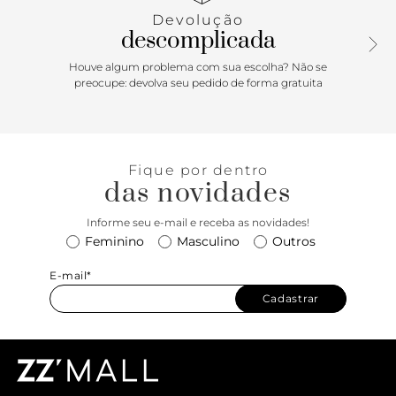
o pé.
Devolução
descomplicada
Houve algum problema com sua escolha? Não se
preocupe: devolva seu pedido de forma gratuita
Fique por dentro
das novidades
Informe seu e-mail e receba as novidades!
Feminino
Masculino
Outros
E-mail*
Cadastrar