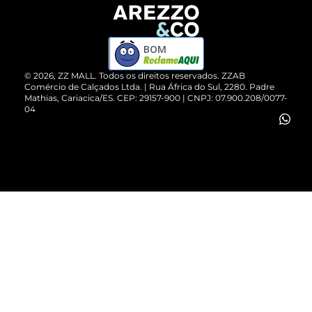
Devolução do Produto
ZZ MALL é confiável
Compre pelo WhatsApp
ZZPay
BOM
Cartão Presente
©
2026
, ZZ MALL. Todos os direitos reservados.
ZZAB
Comércio de Calçados Ltda. | Rua África do Sul, 2280. Padre
Mathias, Cariacica/ES. CEP: 29157-900 | CNPJ: 07.900.208/0077-
Vendas Corporativas
04