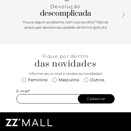
Devolução
descomplicada
Houve algum problema com sua escolha? Não se
preocupe: devolva seu pedido de forma gratuita
Fique por dentro
das novidades
Informe seu e-mail e receba as novidades!
Feminino
Masculino
Outros
E-mail*
Cadastrar