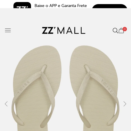
Baixe o APP e Garanta Frete 
BAIXAR
Grátis*
5.0
0