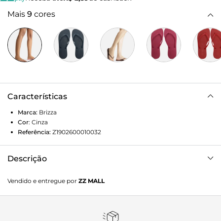
Mais
9
cores
Características
Marca:
Brizza
Cor
:
Cinza
Referência:
Z1902600010032
Descrição
Chinelo de dedo cinza. O sapato tem sola rasteira flat
Vendido e entregue por
ZZ MALL
emborrachada e palmilha texturizada com inscrição do
nome da marca. Com ponta redonda, traz tiras finas
injetadas, dividindo os dedos, e com nome da marca em
uma delas. Aberto, o chinelo de dedo exibe todo o pé.