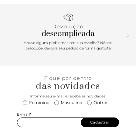
finas injetadas, dividindo os dedos, e com inscrição do
nome da marca em uma delas. Aberto, o chinelo de dedo
exibe todo o pé.
Devolução
descomplicada
Houve algum problema com sua escolha? Não se
preocupe: devolva seu pedido de forma gratuita
Fique por dentro
das novidades
Informe seu e-mail e receba as novidades!
Feminino
Masculino
Outros
E-mail*
Cadastrar