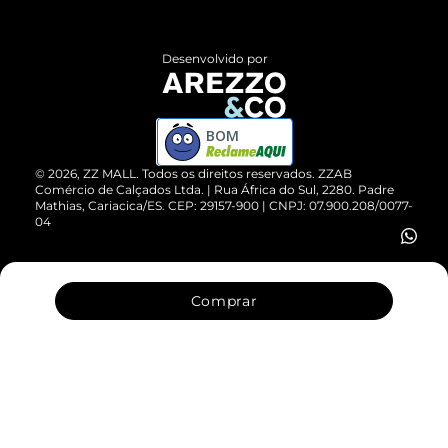
Central de Atendimento
Políticas de Privacidade
Entrega
ZZ Influ
Desenvolvido por
Devolução do Produto
ZZ MALL é confiável
Compre pelo WhatsApp
ZZPay
BOM
Cartão Presente
©
2026
, ZZ MALL. Todos os direitos reservados.
ZZAB
Comércio de Calçados Ltda. | Rua África do Sul, 2280. Padre
Mathias, Cariacica/ES. CEP: 29157-900 | CNPJ: 07.900.208/0077-
Vendas Corporativas
04
Comprar