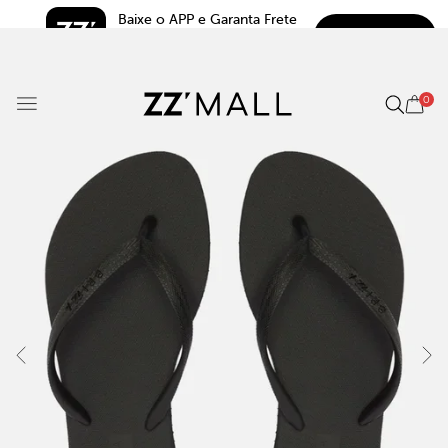
Baixe o APP e Garanta Frete 
BAIXAR
Grátis*
5.0
0