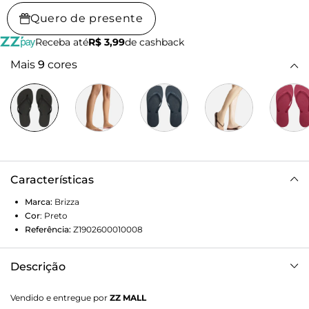
Quero de presente
Receba até
R$ 3,99
de cashback
Mais
9
cores
Características
Marca:
Brizza
Cor
:
Preto
Referência:
Z1902600010008
Descrição
Chinelo de dedo preto. O modelo tem sola rasteira flat em
Vendido e entregue por
ZZ MALL
borracha e palmilha texturizada. De bico redondo, traz tiras