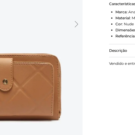
Característica
Marca:
Ana
Material
:
M
Cor
:
Nude
Dimensões
Referência
Descrição
A carteira 
Vendido e ent
feita em ma
A divisória 
zíper.
Porque Apos
combinada co
vai com voc
matelassê, 
mais precisa