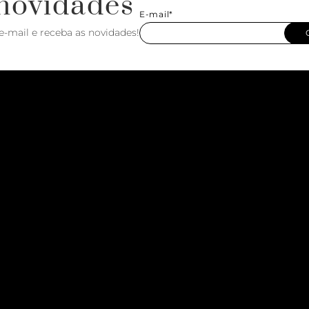
novidades
E-mail*
e-mail e receba as novidades!