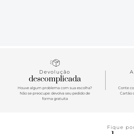
Devolução
A
descomplicada
Houve algum problema com sua escolha?
Conte co
Não se preocupe: devolva seu pedido de
Cartão d
forma gratuita
Fique po