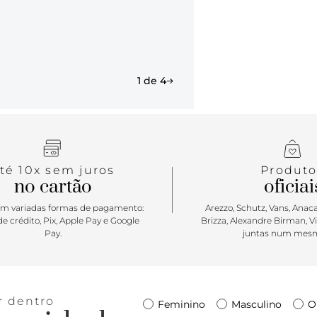
1 de 4
té 10x sem juros
Produto
no cartão
oficiai
m variadas formas de pagamento:
Arezzo, Schutz, Vans, Anacap
e crédito, Pix, Apple Pay e Google
Brizza, Alexandre Birman, V
Pay.
juntas num mesm
r dentro
Feminino
Masculino
O