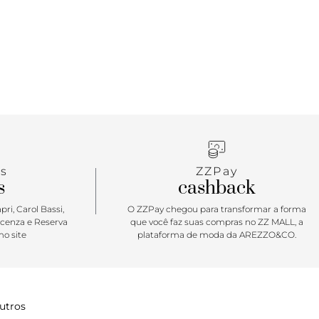
s
ZZPay
s
cashback
ri, Carol Bassi,
O ZZPay chegou para transformar a forma
icenza e Reserva
que você faz suas compras no ZZ MALL, a
o site
plataforma de moda da AREZZO&CO.
utros