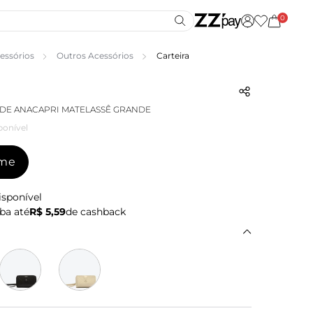
0
essórios
Outros Acessórios
Carteira
DE ANACAPRI MATELASSÊ GRANDE
ponível
-me
isponível
ba até
R$ 5,59
de cashback