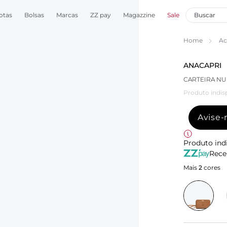
otas
Bolsas
Marcas
ZZ pay
Magazzine
Sale
Home
Ac
ANACAPRI
CARTEIRA NU
Produto indis
Avise
Produto ind
Rece
Mais
2
cores